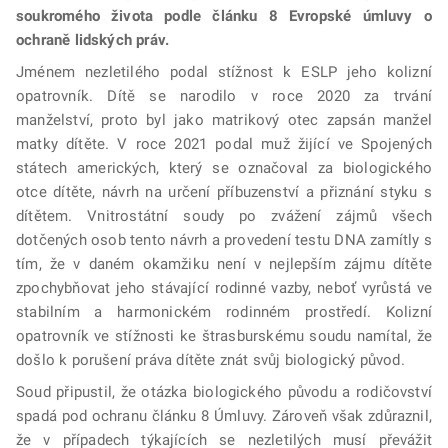
soukromého života podle článku 8 Evropské úmluvy o
ochraně lidských práv.
Jménem nezletilého podal stížnost k ESLP jeho kolizní
opatrovník. Dítě se narodilo v roce 2020 za trvání
manželství, proto byl jako matrikový otec zapsán manžel
matky dítěte. V roce 2021 podal muž žijící ve Spojených
státech amerických, který se označoval za biologického
otce dítěte, návrh na určení příbuzenství a přiznání styku s
dítětem. Vnitrostátní soudy po zvážení zájmů všech
dotčených osob tento návrh a provedení testu DNA zamítly s
tím, že v daném okamžiku není v nejlepším zájmu dítěte
zpochybňovat jeho stávající rodinné vazby, neboť vyrůstá ve
stabilním a harmonickém rodinném prostředí. Kolizní
opatrovník ve stížnosti ke štrasburskému soudu namítal, že
došlo k porušení práva dítěte znát svůj biologický původ.
Soud připustil, že otázka biologického původu a rodičovství
spadá pod ochranu článku 8 Úmluvy. Zároveň však zdůraznil,
že v případech týkajících se nezletilých musí převážit