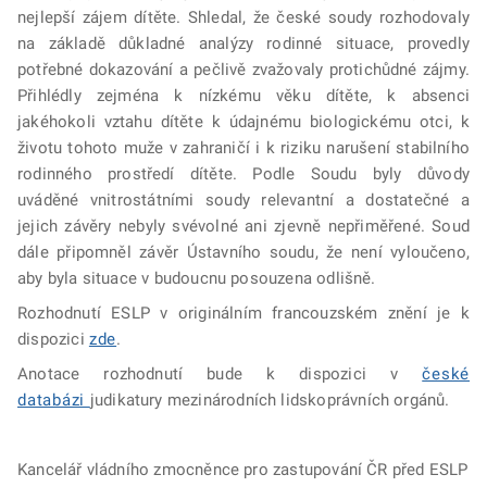
nejlepší zájem dítěte. Shledal, že české soudy rozhodovaly
na základě důkladné analýzy rodinné situace, provedly
potřebné dokazování a pečlivě zvažovaly protichůdné zájmy.
Přihlédly zejména k nízkému věku dítěte, k absenci
jakéhokoli vztahu dítěte k údajnému biologickému otci, k
životu tohoto muže v zahraničí i k riziku narušení stabilního
rodinného prostředí dítěte. Podle Soudu byly důvody
uváděné vnitrostátními soudy relevantní a dostatečné a
jejich závěry nebyly svévolné ani zjevně nepřiměřené. Soud
dále připomněl závěr Ústavního soudu, že není vyloučeno,
aby byla situace v budoucnu posouzena odlišně.
Rozhodnutí ESLP v originálním francouzském znění je k
dispozici
zde
.
Anotace rozhodnutí bude k dispozici v
české
databázi
judikatury mezinárodních lidskoprávních orgánů.
Kancelář vládního zmocněnce pro zastupování ČR před ESLP