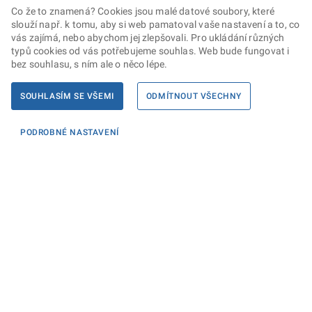
Co že to znamená? Cookies jsou malé datové soubory, které
slouží např. k tomu, aby si web pamatoval vaše nastavení a to, co
vás zajímá, nebo abychom jej zlepšovali. Pro ukládání různých
typů cookies od vás potřebujeme souhlas. Web bude fungovat i
bez souhlasu, s ním ale o něco lépe.
SOUHLASÍM SE VŠEMI
ODMÍTNOUT VŠECHNY
PODROBNÉ NASTAVENÍ
Informace
KONTAKTY PRO MÉDIA
PROHLÁŠENÍ O PŘÍSTUPNOSTI
ZPRACOVÁNÍ KONTAKTNÍCH ÚDAJŮ A COOKIES
Máte dotaz? Napište nám