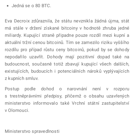
Jedná se o 80 BTC.
Eva Decroix zdůraznila, že státu nevznikla žádná újma, stát
má stále v držení získané bitcoiny v hodnotě zhruba jedné
miliardy. Kupující straně připadne pouze rozdíl mezi kupní a
aktuální tržní cenou bitcoinů. Tím se zamezilo riziku vyššího
rozdílu pro případ růstu ceny bitcoinů, pokud by se dohody
nepodařilo uzavřít. Dohody mají pozitivní dopad také na
budoucnost, současně totiž zbavují kupující všech dalších,
existujících, budoucích i potenciálních nároků vyplývajících
z kupních smluv.
Postup podle dohod o narovnání není v rozporu
s trestněprávními předpisy, přičemž o obsahu uzavřených
ministerstvo informovalo také Vrchní státní zastupitelství
v Olomouci.
Ministerstvo spravedlnosti