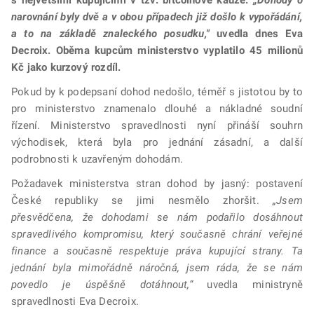
narovnání byly dvě a v obou případech již došlo k vypořádání,
a to na základě znaleckého posudku,"
uvedla dnes Eva
Decroix.
Oběma kupcům ministerstvo vyplatilo 45 milionů
Kč jako kurzový rozdíl.
Pokud by k podepsaní dohod nedošlo, téměř s jistotou by to
pro ministerstvo znamenalo dlouhé a nákladné soudní
řízení. Ministerstvo spravedlnosti nyní přináší souhrn
východisek, která byla pro jednání zásadní, a další
podrobnosti k uzavřeným dohodám.
Požadavek ministerstva stran dohod by jasný: postavení
České republiky se jimi nesmělo zhoršit.
„Jsem
přesvědčena, že dohodami se nám podařilo dosáhnout
spravedlivého kompromisu, který současně chrání veřejné
finance a současně respektuje práva kupující strany. Ta
jednání byla mimořádně náročná, jsem ráda, že se nám
povedlo je úspěšně dotáhnout,“
uvedla ministryně
spravedlnosti Eva Decroix.