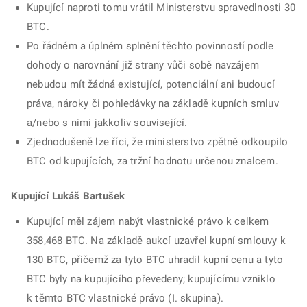
Kupující naproti tomu vrátil Ministerstvu spravedlnosti 30
BTC.
Po řádném a úplném splnění těchto povinností podle
dohody o narovnání již strany vůči sobě navzájem
nebudou mít žádná existující, potenciální ani budoucí
práva, nároky či pohledávky na základě kupních smluv
a/nebo s nimi jakkoliv související.
Zjednodušeně lze říci, že ministerstvo zpětně odkoupilo
BTC od kupujících, za tržní hodnotu určenou znalcem.
Kupující Lukáš Bartušek
Kupující měl zájem nabýt vlastnické právo k celkem
358,468 BTC. Na základě aukcí uzavřel kupní smlouvy k
130 BTC, přičemž za tyto BTC uhradil kupní cenu a tyto
BTC byly na kupujícího převedeny; kupujícímu vzniklo
k těmto BTC vlastnické právo (I. skupina).