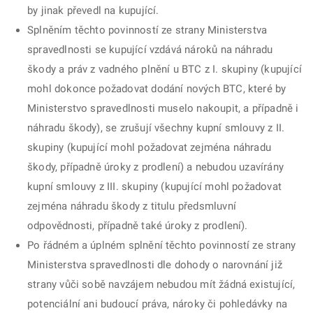
by jinak převedl na kupující.
Splněním těchto povinností ze strany Ministerstva
spravedlnosti se kupující vzdává nároků na náhradu
škody a práv z vadného plnění u BTC z I. skupiny (kupující
mohl dokonce požadovat dodání nových BTC, které by
Ministerstvo spravedlnosti muselo nakoupit, a případně i
náhradu škody), se zrušují všechny kupní smlouvy z II.
skupiny (kupující mohl požadovat zejména náhradu
škody, případně úroky z prodlení) a nebudou uzavírány
kupní smlouvy z III. skupiny (kupující mohl požadovat
zejména náhradu škody z titulu předsmluvní
odpovědnosti, případně také úroky z prodlení).
Po řádném a úplném splnění těchto povinností ze strany
Ministerstva spravedlnosti dle dohody o narovnání již
strany vůči sobě navzájem nebudou mít žádná existující,
potenciální ani budoucí práva, nároky či pohledávky na