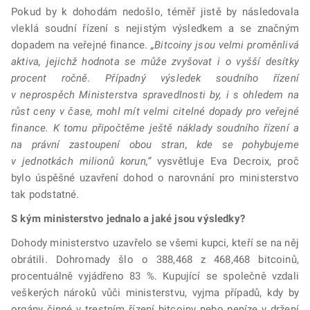
Pokud by k dohodám nedošlo, téměř jistě by následovala
vleklá soudní řízení s nejistým výsledkem a se značným
dopadem na veřejné finance.
„Bitcoiny jsou velmi proměnlivá
aktiva, jejichž hodnota se může zvyšovat i o vyšší desítky
procent ročně. Případný výsledek soudního řízení
v neprospěch Ministerstva spravedlnosti by, i s ohledem na
růst ceny v čase, mohl mít velmi citelné dopady pro veřejné
finance. K tomu připočtěme ještě náklady soudního řízení a
na právní zastoupení obou stran, kde se pohybujeme
v jednotkách milionů korun,“
vysvětluje Eva Decroix, proč
bylo úspěšné uzavření dohod o narovnání pro ministerstvo
tak podstatné.
S kým ministerstvo jednalo a jaké jsou výsledky?
Dohody ministerstvo uzavřelo se všemi kupci, kteří se na něj
obrátili. Dohromady šlo o 388,468 z 468,468 bitcoinů,
procentuálně vyjádřeno 83 %. Kupující se společně vzdali
veškerých nároků vůči ministerstvu, vyjma případů, kdy by
orgány činné v trestním řízení bitcoiny nebo peníze v držení