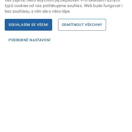
vás zajímá, nebo abychom jej zlepšovali. Pro ukládání různých
typů cookies od vás potřebujeme souhlas. Web bude fungovat i
bez souhlasu, s ním ale o něco lépe.
SOUHLASÍM SE VŠEMI
ODMÍTNOUT VŠECHNY
PODROBNÉ NASTAVENÍ
Informace
KONTAKTY PRO MÉDIA
PROHLÁŠENÍ O PŘÍSTUPNOSTI
ZPRACOVÁNÍ KONTAKTNÍCH ÚDAJŮ A COOKIES
Máte dotaz? Napište nám
Podatelna ministerstva