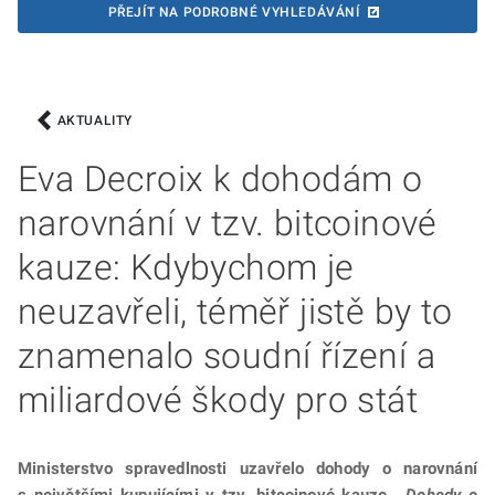
PŘEJÍT NA PODROBNÉ VYHLEDÁVÁNÍ
AKTUALITY
Eva Decroix k dohodám o
narovnání v tzv. bitcoinové
kauze: Kdybychom je
neuzavřeli, téměř jistě by to
znamenalo soudní řízení a
miliardové škody pro stát
Ministerstvo spravedlnosti uzavřelo dohody o narovnání
s největšími kupujícími v tzv. bitcoinové kauze.
„Dohody o