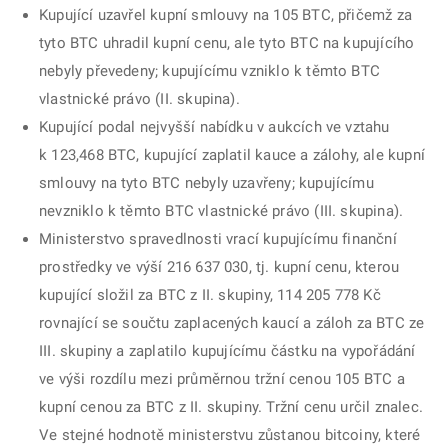
Kupující uzavřel kupní smlouvy na 105 BTC, přičemž za
tyto BTC uhradil kupní cenu, ale tyto BTC na kupujícího
nebyly převedeny; kupujícímu vzniklo k těmto BTC
vlastnické právo (II. skupina).
Kupující podal nejvyšší nabídku v aukcích ve vztahu
k 123,468 BTC, kupující zaplatil kauce a zálohy, ale kupní
smlouvy na tyto BTC nebyly uzavřeny; kupujícímu
nevzniklo k těmto BTC vlastnické právo (III. skupina).
Ministerstvo spravedlnosti vrací kupujícímu finanční
prostředky ve výší 216 637 030, tj. kupní cenu, kterou
kupující složil za BTC z II. skupiny, 114 205 778 Kč
rovnající se součtu zaplacených kaucí a záloh za BTC ze
III. skupiny a zaplatilo kupujícímu částku na vypořádání
ve výši rozdílu mezi průměrnou tržní cenou 105 BTC a
kupní cenou za BTC z II. skupiny. Tržní cenu určil znalec.
Ve stejné hodnotě ministerstvu zůstanou bitcoiny, které