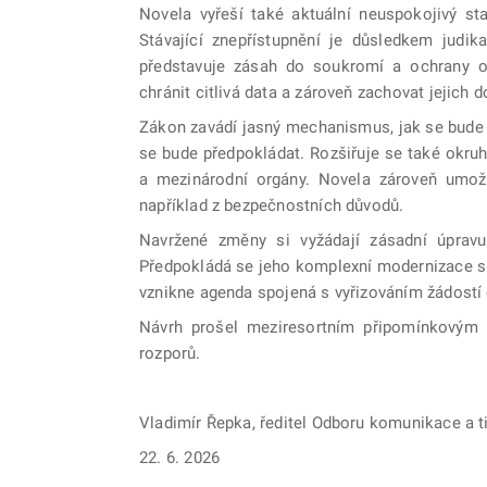
Novela vyřeší také aktuální neuspokojivý st
Stávající znepřístupnění je důsledkem judik
představuje zásah do soukromí a ochrany os
chránit citlivá data a zároveň zachovat jejich
Zákon zavádí jasný mechanismus, jak se bude 
se bude předpokládat. Rozšiřuje se také okruh
a mezinárodní orgány. Novela zároveň umožn
například z bezpečnostních důvodů.
Navržené změny si vyžádají zásadní úpravu
Předpokládá se jeho komplexní modernizace s
vznikne agenda spojená s vyřizováním žádostí 
Návrh prošel meziresortním připomínkovým 
rozporů.
Vladimír Řepka, ředitel Odboru komunikace a t
22. 6. 2026