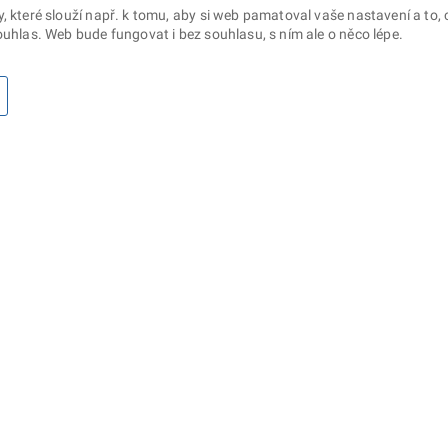
které slouží např. k tomu, aby si web pamatoval vaše nastavení a to, c
uhlas. Web bude fungovat i bez souhlasu, s ním ale o něco lépe.
otaz? Napište nám
Sociální sítě
lna ministerstva