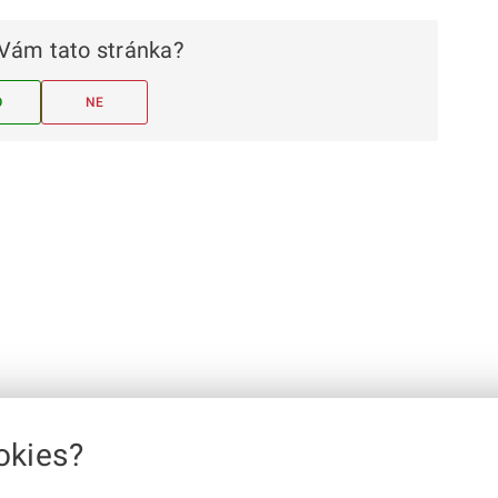
Vám tato stránka?
O
NE
okies?