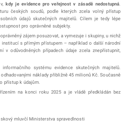
av,
kdy je evidence pro veřejnost v zásadě nedostupná
.
aturu českých soudů, podle kterých zcela volný přístup
obních údajů skutečných majitelů. Cílem je tedy lépe
 dostupnost pro oprávněné subjekty.
oprávněný zájem posuzovat, a vymezuje i skupiny, u nichž
 institucí s přímým přístupem – například o další národní
í v odůvodněných případech údaje zcela znepřístupnit,
 informačního systému evidence skutečných majitelů.
 odhadovanými náklady přibližně 45 milionů Kč. Současně
o přístup k údajům.
řízením na konci roku 2025 a je vládě předkládán bez
iskový mluvčí Ministerstva spravedlnosti