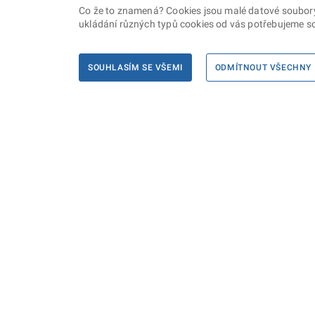
Co že to znamená? Cookies jsou malé datové soubory, 
ukládání různých typů cookies od vás potřebujeme so
SOUHLASÍM SE VŠEMI
ODMÍTNOUT VŠECHNY
Informace
Máte d
Podate
KONTAKTY PRO MÉDIA
PROHLÁŠENÍ O PŘÍSTUPNOSTI
ZPRACOVÁNÍ KONTAKTNÍCH ÚDAJŮ
A COOKIES
© Ministerstvo spravedlnosti České republiky