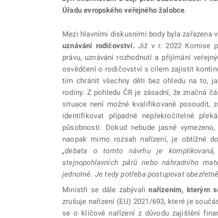
Úřadu evropského veřejného žalobce
.
Mezi hlavními diskusními body byla zařazena
uznávání rodičovství.
Již v r. 2022 Komise p
právu, uznávání rozhodnutí a přijímání veřejn
osvědčení o rodičovství s cílem zajistit kontin
tím chránit všechny děti bez ohledu na to, j
rodiny. Z pohledu ČR je zásadní, že značná č
situace není možné kvalifikovaně posoudit, z
identifikovat případné nepřekročitelné pře
působnosti. Dokud nebude jasně vymezeno, c
naopak mimo rozsah nařízení, je obtížné do
„debata o tomto návrhu je komplikovaná, 
stejnopohlavních párů nebo náhradního mateř
jednotně. Je tedy potřeba postupovat obezřetně 
Ministři se dále zabývali
nařízením, kterým 
zrušuje nařízení (EU) 2021/693, které je součá
se o klíčové nařízení z důvodu zajištění fin