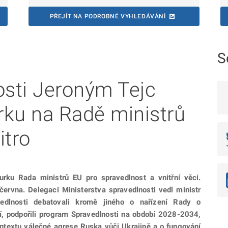
PŘEJÍT NA PODROBNÉ VYHLEDÁVÁNÍ
S
osti Jeroným Tejc
rku na Radě ministrů
itro
ku Rada ministrů EU pro spravedlnost a vnitřní věci.
června. Delegaci Ministerstva spravedlnosti vedl ministr
vedlnosti debatovali kromě jiného o nařízení Rady o
í, podpořili program Spravedlnosti na období 2028-2034,
kontextu válečné agrese Ruska vůči Ukrajině a o fungování