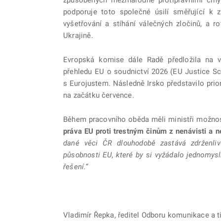
podporuje toto společné úsilí směřující k z
vyšetřování a stíhání válečných zločinů, a ro
Ukrajině.
Evropská komise dále Radě předložila na v
přehledu EU o soudnictví 2026 (EU Justice Sc
s Eurojustem. Následně Irsko představilo prior
na začátku července.
Během pracovního oběda měli ministři možnost
práva EU proti trestným činům z nenávisti a
dané věci ČR dlouhodobě zastává zdrženliv
působnosti EU, které by si vyžádalo jednomysln
řešení.“
Vladimír Řepka, ředitel Odboru komunikace a t