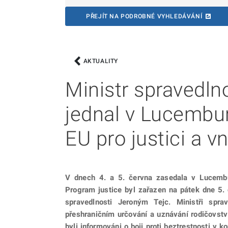
PŘEJÍT NA PODROBNÉ VYHLEDÁVÁNÍ
AKTUALITY
Ministr spravedln
jednal v Lucembu
EU pro justici a vn
V dnech 4. a 5. června zasedala v Lucembur
Program justice byl zařazen na pátek dne 5. 
spravedlnosti Jeroným Tejc.
Ministři spra
přeshraničním určování a uznávání rodičovstv
byli informováni o boji proti beztrestnosti v 