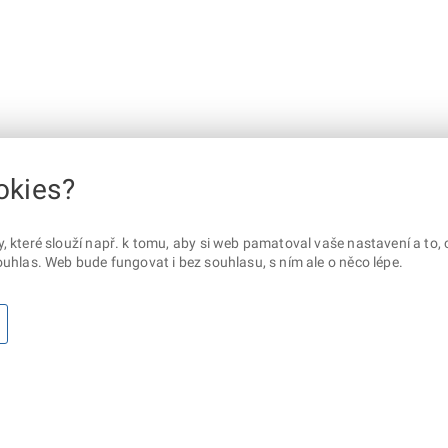
okies?
které slouží např. k tomu, aby si web pamatoval vaše nastavení a to, c
uhlas. Web bude fungovat i bez souhlasu, s ním ale o něco lépe.
otaz? Napište nám
Sociální sítě