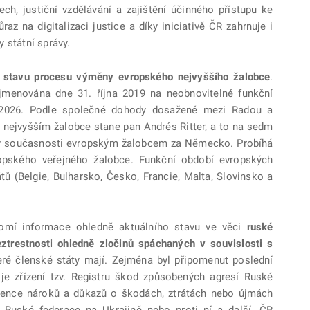
cech, justiční vzdělávání a zajištění účinného přístupu ke
az na digitalizaci justice a díky iniciativě ČR zahrnuje i
 státní správy.
 stavu procesu výměny evropského nejvyššího žalobce
.
jmenována dne 31. října 2019 na neobnovitelné funkční
u 2026. Podle společné dohody dosažené mezi Radou a
ejvyšším žalobce stane pan Andrés Ritter, a to na sedm
je v současnosti evropským žalobcem za Německo. Probíhá
pského veřejného žalobce. Funkční období evropských
ů (Belgie, Bulharsko, Česko, Francie, Malta, Slovinsko a
omí informace ohledně aktuálního stavu ve věci
ruské
beztrestnosti ohledně zločinů spáchaných v souvislosti s
ré členské státy mají. Zejména byl připomenut poslední
o je zřízení tzv. Registru škod způsobených agresí Ruské
vidence nároků a důkazů o škodách, ztrátách nebo újmách
 Ruské federace na Ukrajině nebo proti ní a další. ČR