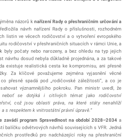
 výměna názorů k
nařízení Rady o přeshraničním určování a
ředložila návrh nařízení Rady o příslušnosti, rozhodném
ých listin ve věcech rodičovství a o vytvoření evropského
uitu rodičovství v přeshraničních situacích v rámci Unie, a
ak byly počaty nebo narozeny, a bez ohledu na typ jejich
ást návrhu dosud nebyla důkladně projednána, a za takové
da existuje realistická cesta ke kompromisu, ani přesně
kážky. Za klíčové považujeme zejména vyjasnění věcné
o přesně spadá pod „rodičovské záležitosti“, a co je
sahovat významnějšího pokroku. Pan ministr uvedl, že
neboť se dotýká i citlivých témat jako rodičovství
ství, což jsou oblasti práva, na které státy nenahlíží
a s respektem k vnitrostátní právní úpravě.“
se zavádí program Spravedlnost na období 2028–2034
a
stí balíčku odvětvových návrhů souvisejících s VFR. Jedná
ančních prostředků pro nadcházející roky na přeshraniční