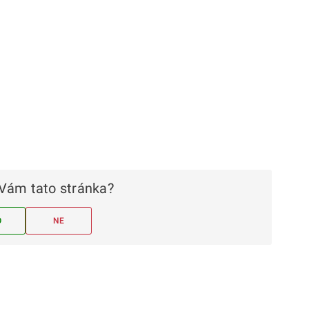
Vám tato stránka?
O
NE