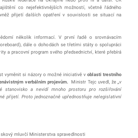
ajištění co nejefektivnějších možností, včetně řádného
vněž přijetí dalších opatření v souvislosti se situací na
ědomí několik informací. V první řadě o srovnávacím
oreboard), dále o dohodách se třetími státy o spolupráci
ity a pracovní program svého předsednictví, které přebírá
 vyměnit si názory o možné iniciativě v
oblasti trestního
 nenávistným verbálním projevům.
Ministr Tejc uvedl, že
„v
é stanovisko a nevidí mnoho prostoru pro rozšiřování
é přijetí. Proto jednoznačně upřednostňuje nelegislativní
iskový mluvčí Ministerstva spravedlnosti