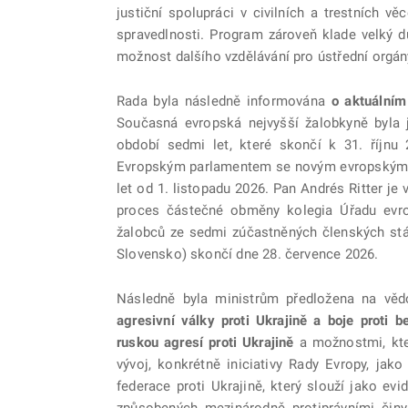
justiční spolupráci v civilních a trestních vě
spravedlnosti. Program zároveň klade velký důr
možnost dalšího vzdělávání pro ústřední orgány
Rada byla následně informována
o aktuálním
Současná evropská nejvyšší žalobkyně byla 
období sedmi let, které skončí k 31. říjn
Evropským parlamentem se novým evropským n
let od 1. listopadu 2026. Pan Andrés Ritter 
proces částečné obměny kolegia Úřadu evro
žalobců ze sedmi zúčastněných členských stát
Slovensko) skončí dne 28. července 2026.
Následně byla ministrům předložena na věd
agresivní války proti Ukrajině a boje proti 
ruskou agresí proti Ukrajině
a možnostmi, kte
vývoj, konkrétně iniciativy Rady Evropy, jak
federace proti Ukrajině, který slouží jako e
způsobených mezinárodně protiprávními činy