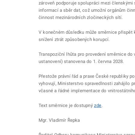
zároveň podporuje spolupráci mezi členskými s
informací a sběr dat, což umožní orgánům činn
činnost mezinárodních zločineckých sítí.
V konečném důsledku může směrnice přispět k 
snížení ztrát způsobených korupcí.
Transpoziční lhůta pro provedení směrnice do v
ustanovení) stanovena do 1. června 2028.
Přestože právní řád a praxe České republiky
vyhovují, Ministerstvo spravedlnosti zahájilo p
včasné a řádné implementace do vnitrostátníh
Text směrnice je dostupný
zde
.
Mgr. Vladimír Řepka
Ředitel Odboru komunikace Ministerstva sprav