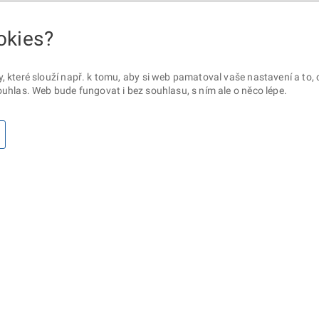
okies?
které slouží např. k tomu, aby si web pamatoval vaše nastavení a to, c
uhlas. Web bude fungovat i bez souhlasu, s ním ale o něco lépe.
otaz? Napište nám
Sociální sítě
lna ministerstva