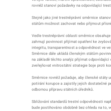
rovněž stanoví požadavky na odpovídající trest
Stejně jako jiné trestněprávní směrnice stan
státům možnost zachovat nebo přijmout přísněj
Vedle trestněprávní oblasti směrnice obsahuj
zahrnují povinnost přijímat opatření ke zvyšo
integritu, transparentnost a odpovědnost ve veř
Směrnice dále ukládá členským státům povinnos
na základě těchto analýz přijímat odpovídající
zveřejňovat vnitrostátní strategie boje proti ko
Směrnice rovněž požaduje, aby členské státy u
potírání korupce a zajistily jejich dostatečné p
odbornou přípravu státních úředníků.
Sbližování standardů trestní odpovědnosti např
bude postihováno obdobně bez ohledu na to, 