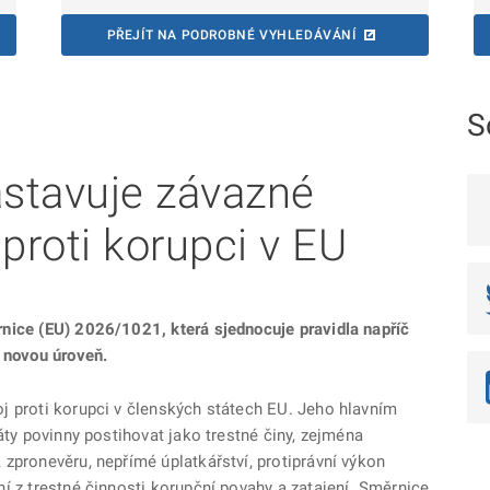
PŘEJÍT NA PODROBNÉ VYHLEDÁVÁNÍ
S
stavuje závazné
proti korupci v EU
nice (EU) 2026/1021, která sjednocuje pravidla napříč
a novou úroveň.
j proti korupci v členských státech EU. Jeho hlavním
áty povinny postihovat jako trestné činy, zejména
zpronevěru, nepřímé úplatkářství, protiprávní výkon
í z trestné činnosti korupční povahy a zatajení. Směrnice