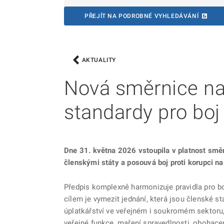
PŘEJÍT NA PODROBNÉ VYHLEDÁVÁNÍ
AKTUALITY
Nová směrnice na
standardy pro boj 
Dne 31. května 2026 vstoupila v platnost směr
členskými státy a posouvá boj proti korupci n
Předpis komplexně harmonizuje pravidla pro bo
cílem je vymezit jednání, která jsou členské st
úplatkářství ve veřejném i soukromém sektoru, 
veřejné funkce, maření spravedlnosti, obohacen