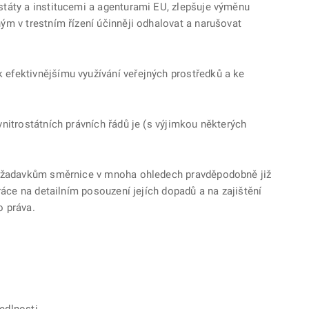
táty a institucemi a agenturami EU, zlepšuje výměnu
ým v trestním řízení účinněji odhalovat a narušovat
efektivnějšímu využívání veřejných prostředků a ke
nitrostátních právních řádů je (s výjimkou některých
 požadavkům směrnice v mnoha ohledech pravděpodobně již
ráce na detailním posouzení jejích dopadů a na zajištění
o práva.
edlnosti