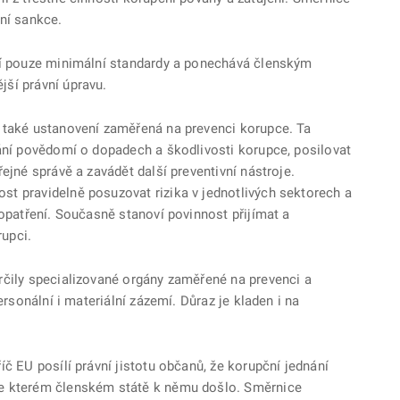
ní sankce.
oví pouze minimální standardy a ponechává členským
ší právní úpravu.
e také ustanovení zaměřená na prevenci korupce. Ta
vání povědomí o dopadech a škodlivosti korupce, posilovat
ejné správě a zavádět další preventivní nástroje.
t pravidelně posuzovat rizika v jednotlivých sektorech a
 opatření. Současně stanoví povinnost přijímat a
rupci.
rčily specializované orgány zaměřené na prevenci a
ersonální i materiální zázemí. Důraz je kladen i na
íč EU posílí právní jistotu občanů, že korupční jednání
ve kterém členském státě k němu došlo. Směrnice