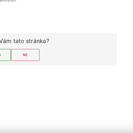
Vám tato stránka?
O
NE