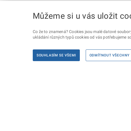
Můžeme si u vás uložit co
Co že to znamená? Cookies jsou malé datové soubory, 
ukládání různých typů cookies od vás potřebujeme so
SOUHLASÍM SE VŠEMI
ODMÍTNOUT VŠECHNY
Informace
Máte d
Podate
KONTAKTY PRO MÉDIA
PROHLÁŠENÍ O PŘÍSTUPNOSTI
ZPRACOVÁNÍ KONTAKTNÍCH ÚDAJŮ
A COOKIES