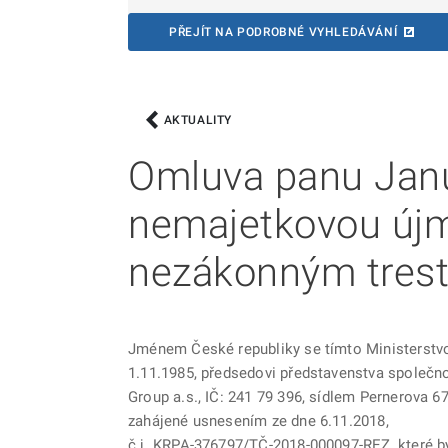
PŘEJÍT NA PODROBNÉ VYHLEDÁVÁNÍ
AKTUALITY
Omluva panu Janu
nemajetkovou új
nezákonným trest
Jménem České republiky se tímto Ministerstvo
1.11.1985, předsedovi představenstva společ
Group a.s., IČ: 241 79 396, sídlem Pernerova 67
zahájené usnesením ze dne 6.11.2018,
č.j. KRPA-376797/TČ-2018-000097-REZ, které by