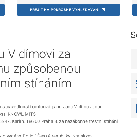
PŘEJÍT NA PODROBNÉ VYHLEDÁVÁNÍ
S
 Vidímovi za
mu způsobenou
ním stíháním
 spravedlnosti omlouvá panu Janu Vidímovi, nar.
nosti KNOWLIMITS
3/47, Karlín, 186 00 Praha 8, za nezákonné trestní stíhání
lo vydáno Policií České republiky, Krajským