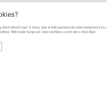
okies?
které slouží např. k tomu, aby si web pamatoval vaše nastavení a to, c
uhlas. Web bude fungovat i bez souhlasu, s ním ale o něco lépe.
otaz? Napište nám
Sociální sítě
lna ministerstva