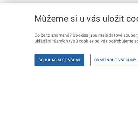
Můžeme si u vás uložit co
Co že to znamená? Cookies jsou malé datové soubory, 
ukládání různých typů cookies od vás potřebujeme so
SOUHLASÍM SE VŠEMI
ODMÍTNOUT VŠECHNY
Informace
Máte d
Podate
KONTAKTY PRO MÉDIA
PROHLÁŠENÍ O PŘÍSTUPNOSTI
ZPRACOVÁNÍ KONTAKTNÍCH ÚDAJŮ
A COOKIES