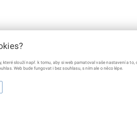
okies?
které slouží např. k tomu, aby si web pamatoval vaše nastavení a to, c
uhlas. Web bude fungovat i bez souhlasu, s ním ale o něco lépe.
otaz? Napište nám
Sociální sítě
lna ministerstva