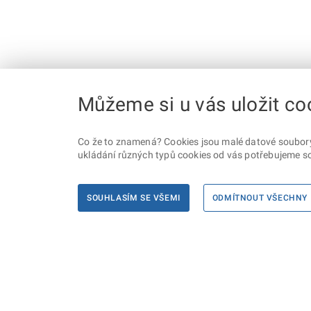
Můžeme si u vás uložit co
Co že to znamená? Cookies jsou malé datové soubory, 
ukládání různých typů cookies od vás potřebujeme so
SOUHLASÍM SE VŠEMI
ODMÍTNOUT VŠECHNY
Informace
Máte d
Podate
KONTAKTY PRO MÉDIA