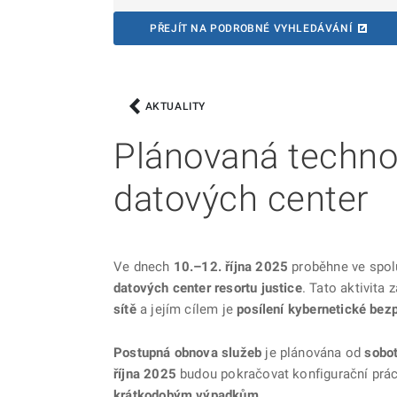
PŘEJÍT NA PODROBNÉ VYHLEDÁVÁNÍ
AKTUALITY
Plánovaná techno
datových center
Ve dnech
10.–12. října 2025
proběhne ve spol
datových center resortu justice
. Tato aktivita 
sítě
a jejím cílem je
posílení kybernetické bez
Postupná obnova služeb
je plánována od
sobot
října 2025
budou pokračovat konfigurační prác
krátkodobým výpadkům
.