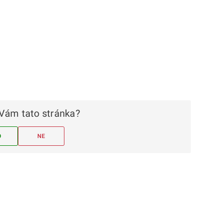
Vám tato stránka?
O
NE