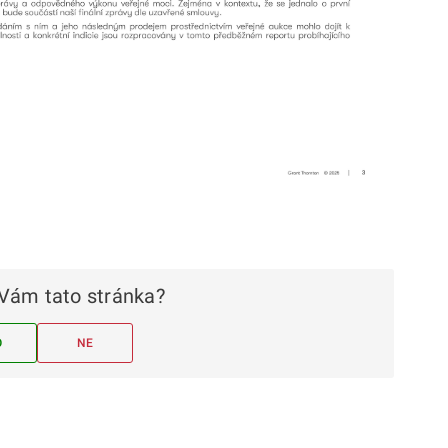
Vám tato stránka?
O
NE