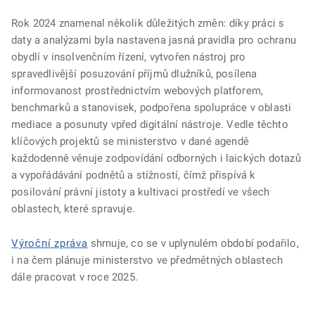
Rok 2024 znamenal několik důležitých změn: díky práci s
daty a analýzami byla nastavena jasná pravidla pro ochranu
obydlí v insolvenčním řízení, vytvořen nástroj pro
spravedlivější posuzování příjmů dlužníků, posílena
informovanost prostřednictvím webových platforem,
benchmarků a stanovisek, podpořena spolupráce v oblasti
mediace a posunuty vpřed digitální nástroje. Vedle těchto
klíčových projektů se ministerstvo v dané agendě
každodenně věnuje zodpovídání odborných i laických dotazů
a vypořádávání podnětů a stížností, čímž přispívá k
posilování právní jistoty a kultivaci prostředí ve všech
oblastech, které spravuje.
Výroční zpráva
shrnuje, co se v uplynulém období podařilo,
i na čem plánuje ministerstvo ve předmětných oblastech
dále pracovat v roce 2025.