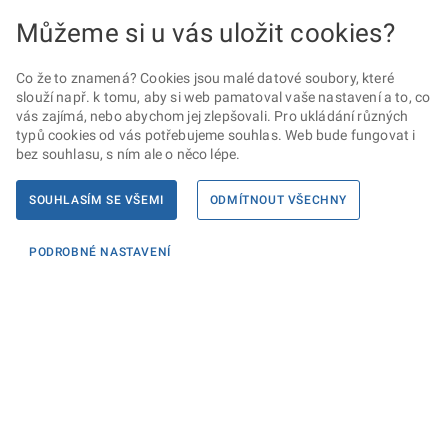
Můžeme si u vás uložit cookies?
Co že to znamená? Cookies jsou malé datové soubory, které
slouží např. k tomu, aby si web pamatoval vaše nastavení a to, co
vás zajímá, nebo abychom jej zlepšovali. Pro ukládání různých
typů cookies od vás potřebujeme souhlas. Web bude fungovat i
bez souhlasu, s ním ale o něco lépe.
SOUHLASÍM SE VŠEMI
ODMÍTNOUT VŠECHNY
PODROBNÉ NASTAVENÍ
Informace
KONTAKTY PRO MÉDIA
PROHLÁŠENÍ O PŘÍSTUPNOSTI
ZPRACOVÁNÍ KONTAKTNÍCH ÚDAJŮ A COOKIES