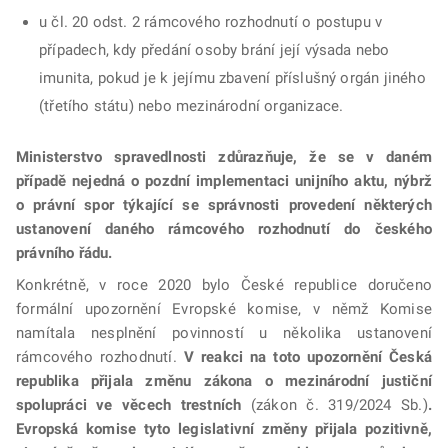
u čl. 20 odst. 2 rámcového rozhodnutí o postupu v
případech, kdy předání osoby brání její výsada nebo
imunita, pokud je k jejímu zbavení příslušný orgán jiného
(třetího státu) nebo mezinárodní organizace.
Ministerstvo spravedlnosti zdůrazňuje, že se v daném
případě nejedná o pozdní implementaci unijního aktu, nýbrž
o právní spor týkající se správnosti provedení některých
ustanovení daného rámcového rozhodnutí do českého
právního řádu.
Konkrétně, v roce 2020 bylo České republice doručeno
formální upozornění Evropské komise, v němž Komise
namítala nesplnění povinností u několika ustanovení
rámcového rozhodnutí.
V reakci na toto upozornění Česká
republika přijala změnu zákona o mezinárodní justiční
spolupráci ve věcech trestních
(zákon č. 319/2024 Sb.)
.
Evropská komise tyto legislativní změny přijala pozitivně,