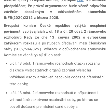
předpokládat, že právní argumentace bude věcně odpovídat
závěrům obsaženým v odůvodněném stanovisku
INFR(2020)2312 z března 2025.
Evropská komise České republice vytýká nesplnění
povinností vyplývajících z čl. 18 a čl. 20 odst. 2 rámcového
rozhodnutí Rady ze dne 13. června 2002 o evropském
zatýkacím rozkazu
a postupech předávání mezi členskými
státy (2002/584/SVV). Výhrady v odůvodněném stanovisku
Komise se věcně týkají tří oblastí:
u čl. 18 odst. 1 rámcového rozhodnutí otázky rozsahu
diskrece vnitrostátních orgánů zabránit výslechu
vyžádané osoby a zároveň nepovolit dočasné přemístění
této osoby,
u čl. 18 odst. 2 rámcového rozhodnutí o přípustnosti
vnitrostátně zakotvené maximální doby, po kterou se
povolí dočasné přemístění dané osoby a