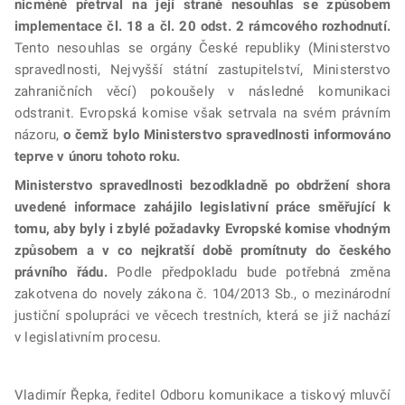
nicméně přetrval na její straně nesouhlas se způsobem
implementace čl. 18 a čl. 20 odst. 2 rámcového rozhodnutí.
Tento nesouhlas se orgány České republiky (Ministerstvo
spravedlnosti, Nejvyšší státní zastupitelství, Ministerstvo
zahraničních věcí) pokoušely v následné komunikaci
odstranit. Evropská komise však setrvala na svém právním
názoru,
o čemž bylo Ministerstvo spravedlnosti informováno
teprve v únoru tohoto roku.
Ministerstvo spravedlnosti bezodkladně po obdržení shora
uvedené informace zahájilo legislativní práce směřující k
tomu, aby byly i zbylé požadavky Evropské komise vhodným
způsobem a v co nejkratší době promítnuty do českého
právního řádu.
Podle předpokladu bude potřebná změna
zakotvena do novely zákona č. 104/2013 Sb., o mezinárodní
justiční spolupráci ve věcech trestních, která se již nachází
v legislativním procesu.
Vladimír Řepka, ředitel Odboru komunikace a tiskový mluvčí