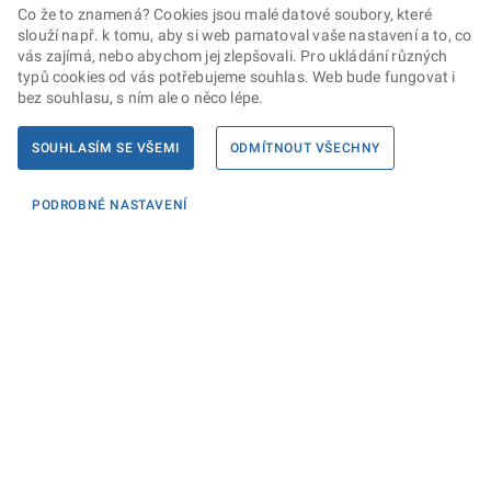
Co že to znamená? Cookies jsou malé datové soubory, které
slouží např. k tomu, aby si web pamatoval vaše nastavení a to, co
vás zajímá, nebo abychom jej zlepšovali. Pro ukládání různých
typů cookies od vás potřebujeme souhlas. Web bude fungovat i
bez souhlasu, s ním ale o něco lépe.
SOUHLASÍM SE VŠEMI
ODMÍTNOUT VŠECHNY
PODROBNÉ NASTAVENÍ
Informace
KONTAKTY PRO MÉDIA
PROHLÁŠENÍ O PŘÍSTUPNOSTI
ZPRACOVÁNÍ KONTAKTNÍCH ÚDAJŮ A COOKIES
Máte dotaz? Napište nám