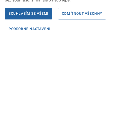
bez souhlasu, s ním ale o něco lépe.
SOUHLASÍM SE VŠEMI
ODMÍTNOUT VŠECHNY
PODROBNÉ NASTAVENÍ
Informace
KONTAKTY PRO MÉDIA
PROHLÁŠENÍ O PŘÍSTUPNOSTI
ZPRACOVÁNÍ KONTAKTNÍCH ÚDAJŮ A COOKIES
Máte dotaz? Napište nám
Podatelna ministerstva
Sociální sítě