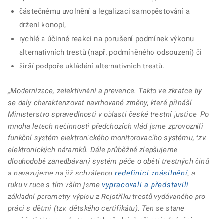
částečnému uvolnění a legalizaci samopěstování a
držení konopí,
rychlé a účinné reakci na porušení podmínek výkonu
alternativních trestů (např. podmíněného odsouzení) či
širší podpoře ukládání alternativních trestů.
„Modernizace, zefektivnění a prevence. Takto ve zkratce by
se daly charakterizovat navrhované změny, které přináší
Ministerstvo spravedlnosti v oblasti české trestní justice. Po
mnoha letech nečinnosti předchozích vlád jsme zprovoznili
funkční systém elektronického monitorovacího systému, tzv.
elektronických náramků. Dále průběžně zlepšujeme
dlouhodobě zanedbávaný systém péče o oběti trestných činů
a navazujeme na již schválenou
redefinici znásilnění
, a
ruku v ruce s tím vším jsme
vypracovali a představili
základní parametry výpisu z Rejstříku trestů vydávaného pro
práci s dětmi (tzv. dětského certifikátu). Ten se stane