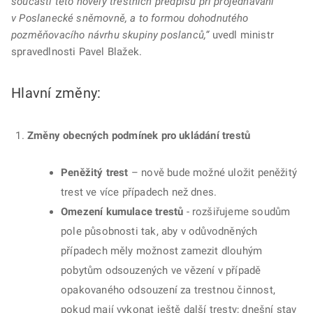
součástí této novely trestních předpisů při projednávání
v Poslanecké sněmovně, a to formou dohodnutého
pozměňovacího návrhu skupiny poslanců,“
uvedl ministr
spravedlnosti Pavel Blažek.
Hlavní změny:
Změny obecných podmínek pro ukládání trestů
Peněžitý trest
– nově bude možné uložit peněžitý
trest ve více případech než dnes.
Omezení kumulace trestů
- rozšiřujeme soudům
pole působnosti tak, aby v odůvodněných
případech měly možnost zamezit dlouhým
pobytům odsouzených ve vězení v případě
opakovaného odsouzení za trestnou činnost,
pokud mají vykonat ještě další tresty; dnešní stav