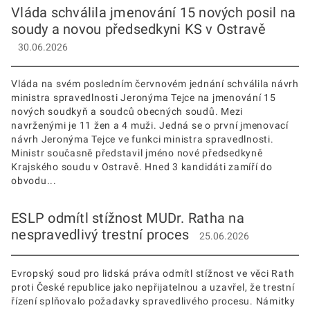
Vláda schválila jmenování 15 nových posil na
soudy a novou předsedkyni KS v Ostravě
30.06.2026
Vláda na svém posledním červnovém jednání schválila návrh
ministra spravedlnosti Jeronýma Tejce na jmenování 15
nových soudkyň a soudců obecných soudů. Mezi
navrženými je 11 žen a 4 muži. Jedná se o první jmenovací
návrh Jeronýma Tejce ve funkci ministra spravedlnosti.
Ministr současně představil jméno nové předsedkyně
Krajského soudu v Ostravě. Hned 3 kandidáti zamíří do
obvodu...
ESLP odmítl stížnost MUDr. Ratha na
nespravedlivý trestní proces
25.06.2026
Evropský soud pro lidská práva odmítl stížnost ve věci Rath
proti České republice jako nepřijatelnou a uzavřel, že trestní
řízení splňovalo požadavky spravedlivého procesu. Námitky