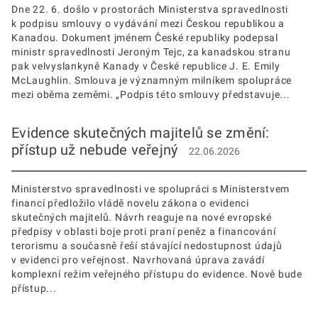
Dne 22. 6. došlo v prostorách Ministerstva spravedlnosti
k podpisu smlouvy o vydávání mezi Českou republikou a
Kanadou. Dokument jménem České republiky podepsal
ministr spravedlnosti Jeroným Tejc, za kanadskou stranu
pak velvyslankyně Kanady v České republice J. E. Emily
McLaughlin. Smlouva je významným milníkem spolupráce
mezi oběma zeměmi. „Podpis této smlouvy představuje...
Evidence skutečných majitelů se změní:
přístup už nebude veřejný
22.06.2026
Ministerstvo spravedlnosti ve spolupráci s Ministerstvem
financí předložilo vládě novelu zákona o evidenci
skutečných majitelů. Návrh reaguje na nové evropské
předpisy v oblasti boje proti praní peněz a financování
terorismu a současně řeší stávající nedostupnost údajů
v evidenci pro veřejnost. Navrhovaná úprava zavádí
komplexní režim veřejného přístupu do evidence. Nově bude
přístup...