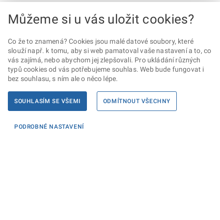
Můžeme si u vás uložit cookies?
Co že to znamená? Cookies jsou malé datové soubory, které
slouží např. k tomu, aby si web pamatoval vaše nastavení a to, co
vás zajímá, nebo abychom jej zlepšovali. Pro ukládání různých
typů cookies od vás potřebujeme souhlas. Web bude fungovat i
bez souhlasu, s ním ale o něco lépe.
SOUHLASÍM SE VŠEMI
ODMÍTNOUT VŠECHNY
PODROBNÉ NASTAVENÍ
Informace
KONTAKTY PRO MÉDIA
PROHLÁŠENÍ O PŘÍSTUPNOSTI
ZPRACOVÁNÍ KONTAKTNÍCH ÚDAJŮ A COOKIES