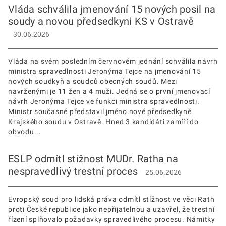
Vláda schválila jmenování 15 nových posil na
soudy a novou předsedkyni KS v Ostravě
30.06.2026
Vláda na svém posledním červnovém jednání schválila návrh
ministra spravedlnosti Jeronýma Tejce na jmenování 15
nových soudkyň a soudců obecných soudů. Mezi
navrženými je 11 žen a 4 muži. Jedná se o první jmenovací
návrh Jeronýma Tejce ve funkci ministra spravedlnosti.
Ministr současně představil jméno nové předsedkyně
Krajského soudu v Ostravě. Hned 3 kandidáti zamíří do
obvodu...
ESLP odmítl stížnost MUDr. Ratha na
nespravedlivý trestní proces
25.06.2026
Evropský soud pro lidská práva odmítl stížnost ve věci Rath
proti České republice jako nepřijatelnou a uzavřel, že trestní
řízení splňovalo požadavky spravedlivého procesu. Námitky