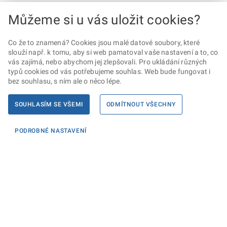
Můžeme si u vás uložit cookies?
Co že to znamená? Cookies jsou malé datové soubory, které
slouží např. k tomu, aby si web pamatoval vaše nastavení a to, co
vás zajímá, nebo abychom jej zlepšovali. Pro ukládání různých
typů cookies od vás potřebujeme souhlas. Web bude fungovat i
bez souhlasu, s ním ale o něco lépe.
SOUHLASÍM SE VŠEMI
ODMÍTNOUT VŠECHNY
PODROBNÉ NASTAVENÍ
Informace
KONTAKTY PRO MÉDIA
PROHLÁŠENÍ O PŘÍSTUPNOSTI
ZPRACOVÁNÍ KONTAKTNÍCH ÚDAJŮ A COOKIES