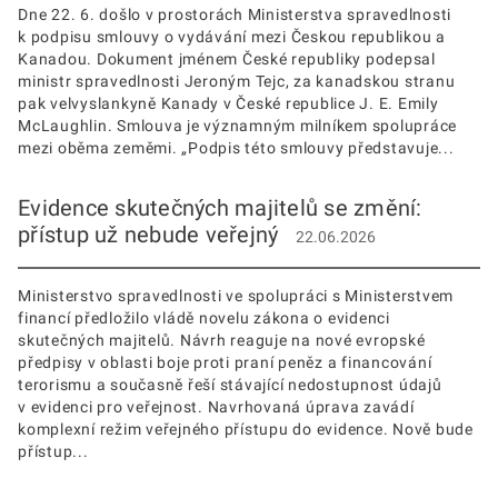
Dne 22. 6. došlo v prostorách Ministerstva spravedlnosti
k podpisu smlouvy o vydávání mezi Českou republikou a
Kanadou. Dokument jménem České republiky podepsal
ministr spravedlnosti Jeroným Tejc, za kanadskou stranu
pak velvyslankyně Kanady v České republice J. E. Emily
McLaughlin. Smlouva je významným milníkem spolupráce
mezi oběma zeměmi. „Podpis této smlouvy představuje...
Evidence skutečných majitelů se změní:
přístup už nebude veřejný
22.06.2026
Ministerstvo spravedlnosti ve spolupráci s Ministerstvem
financí předložilo vládě novelu zákona o evidenci
skutečných majitelů. Návrh reaguje na nové evropské
předpisy v oblasti boje proti praní peněz a financování
terorismu a současně řeší stávající nedostupnost údajů
v evidenci pro veřejnost. Navrhovaná úprava zavádí
komplexní režim veřejného přístupu do evidence. Nově bude
přístup...