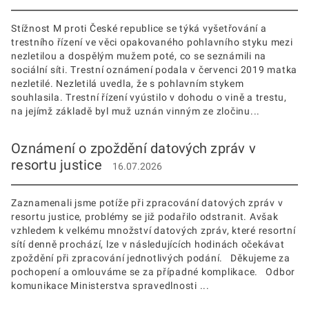
Stížnost M proti České republice se týká vyšetřování a
trestního řízení ve věci opakovaného pohlavního styku mezi
nezletilou a dospělým mužem poté, co se seznámili na
sociální síti. Trestní oznámení podala v červenci 2019 matka
nezletilé. Nezletilá uvedla, že s pohlavním stykem
souhlasila. Trestní řízení vyústilo v dohodu o vině a trestu,
na jejímž základě byl muž uznán vinným ze zločinu...
Oznámení o zpoždění datových zpráv v
resortu justice
16.07.2026
Zaznamenali jsme potíže při zpracování datových zpráv v
resortu justice, problémy se již podařilo odstranit. Avšak
vzhledem k velkému množství datových zpráv, které resortní
sítí denně prochází, lze v následujících hodinách očekávat
zpoždění při zpracování jednotlivých podání. Děkujeme za
pochopení a omlouváme se za případné komplikace. Odbor
komunikace Ministerstva spravedlnosti ...