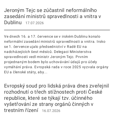
Jeroným Tejc se zúčastnil neformálního
zasedání ministrů spravedlnosti a vnitra v
Dublinu
17.07.2026
Ve dnech 16. a 17. července se v irském Dublinu konalo
neformální zasedání ministrů spravedlnosti a vnitra. Irsko
se 1. července ujalo předsednictví v Radě EU na
nadcházejících šest měsíců. Delegaci Ministerstva
spravedlnosti vedl ministr Jeroným Tejc. Prvním
projednaným bodem bylo uchovávání údajů pro účely
vymáhání práva. Evropská rada v roce 2025 vyzvala orgány
EU a členské státy, aby...
Evropský soud pro lidská práva dnes zveřejnil
rozhodnutí o třech stížnostech proti České
republice, které se týkají tzv. účinného
vyšetřování ze strany orgánů činných v
trestním řízení
16.07.2026