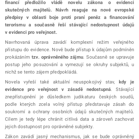
financí předložilo vládě novelu zákona o evidenci
skutečných majitelů. Návrh reaguje na nové evropské
předpisy v oblasti boje proti praní peněz a financování
terorismu a současně řeší stávající nedostupnost údajů
v evidenci pro veřejnost.
Navrhovaná úprava zavádí komplexní režim veřejného
přístupu do evidence. Nově bude přístup k údajům podmíněn
prokázáním
tzv. oprávněného zájmu
. Současně se upravuje
postup jeho posuzování a vymezují se okruhy subjektů, u
nichž se tento zájem předpokládá.
Novela vyřeší také aktuální neuspokojivý stav,
kdy je
evidence pro veřejnost v zásadě nedostupná
. Stávající
znepřístupnění je důsledkem judikaturu českých soudů,
podle kterých zcela volný přístup představuje zásah do
soukromí a ochrany osobních údajů skutečných majitelů.
Cílem je tedy lépe chránit citlivá data a zároveň zachovat
jejich dostupnost pro oprávněné subjekty.
Zákon zavádí jasný mechanismus, jak se bude oprávněný