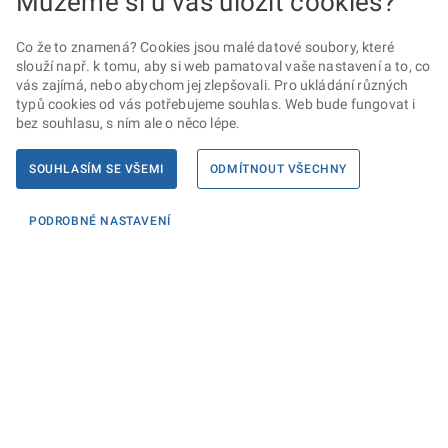
Můžeme si u vás uložit cookies?
Co že to znamená? Cookies jsou malé datové soubory, které
slouží např. k tomu, aby si web pamatoval vaše nastavení a to, co
vás zajímá, nebo abychom jej zlepšovali. Pro ukládání různých
typů cookies od vás potřebujeme souhlas. Web bude fungovat i
bez souhlasu, s ním ale o něco lépe.
SOUHLASÍM SE VŠEMI
ODMÍTNOUT VŠECHNY
PODROBNÉ NASTAVENÍ
Informace
KONTAKTY PRO MÉDIA
PROHLÁŠENÍ O PŘÍSTUPNOSTI
ZPRACOVÁNÍ KONTAKTNÍCH ÚDAJŮ A COOKIES