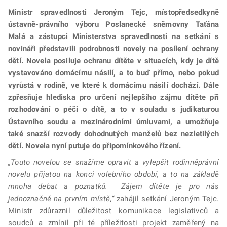
Ministr spravedlnosti Jeroným Tejc, místopředsedkyně
ústavně-právního výboru Poslanecké sněmovny Taťána
Malá a zástupci Ministerstva spravedlnosti na setkání s
novináři představili podrobnosti novely na posílení ochrany
dětí. Novela posiluje ochranu dítěte v situacích, kdy je dítě
vystavováno domácímu násilí, a to buď přímo, nebo pokud
vyrůstá v rodině, ve které k domácímu násilí dochází. Dále
zpřesňuje hlediska pro určení nejlepšího zájmu dítěte při
rozhodování o péči o dítě, a to v souladu s judikaturou
Ústavního soudu a mezinárodními úmluvami, a umožňuje
také snazší rozvody dohodnutých manželů bez nezletilých
dětí. Novela nyní putuje do připomínkového řízení.
„Touto novelou se snažíme opravit a vylepšit rodinněprávní
novelu přijatou na konci volebního období, a to na základě
mnoha debat a poznatků. Zájem dítěte je pro nás
jednoznačně na prvním místě,“
zahájil setkání Jeroným Tejc.
Ministr zdůraznil důležitost komunikace legislativců a
soudců a zmínil při té příležitosti projekt zaměřený na