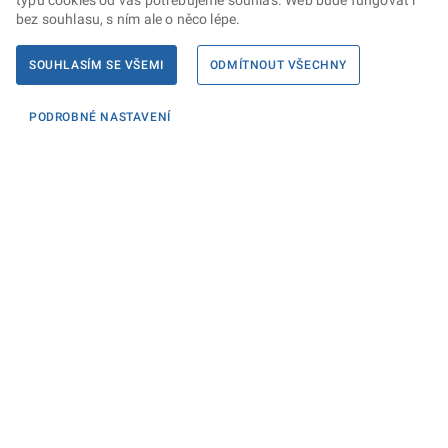
typů cookies od vás potřebujeme souhlas. Web bude fungovat i
bez souhlasu, s ním ale o něco lépe.
SOUHLASÍM SE VŠEMI
ODMÍTNOUT VŠECHNY
PODROBNÉ NASTAVENÍ
Informace
KONTAKTY PRO MÉDIA
PROHLÁŠENÍ O PŘÍSTUPNOSTI
ZPRACOVÁNÍ KONTAKTNÍCH ÚDAJŮ A COOKIES
Máte dotaz? Napište nám
Podatelna ministerstva
Sociální sítě