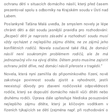
ochranu dětí v situacích domácího násilí, který před časem
prezentoval spolu s odborníky na Krajském soudu v Ústí nad
Labem.
Poslankyně Taťána Malá uvedla, že smyslem novely je lépe
chránit děti a dát soudu jasnější pravidla pro rozhodování:
„Bezpečí dětí je naprosto zásadní a rozhodnutí soudu musí
vždy vycházet z nejlepšího zájmu dítěte, ne ze zájmů jeho
konfliktních rodičů. Novela současně také říká, že domácí
násilí není soukromým problémem rodičů, ale že má
jednoznačný vliv na vývoj dítěte. Dětem proto musíme zajistit
ochranu ještě dříve, než domácí násilí přeroste v tragédii.“
Novela, která nyní zamířila do připomínkového řízení, nově
zakotvuje povinnost soudu zjistit a vyhodnotit, jestli
neexistují důvody pro zbavení rodičovské odpovědnosti
rodiče, který se dopouští domácího násilí vůči dítěti nebo
druhému rodiči. Úprava dále upřesňuje hlediska posuzování
nejlepšího zájmu dítěte, který je klíčovým vodítkem v
řízeních týkajících se dětí (zejména např. při rozhodování o