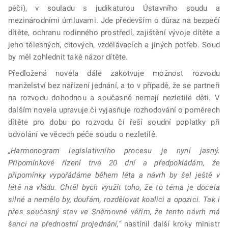
péči), v souladu s judikaturou Ústavního soudu a
mezinárodními úmluvami. Jde především o důraz na bezpečí
dítěte, ochranu rodinného prostředí, zajištění vývoje dítěte a
jeho tělesných, citových, vzdělávacích a jiných potřeb. Soud
by měl zohlednit také názor dítěte.
Předložená novela dále zakotvuje možnost rozvodu
manželství bez nařízení jednání, a to v případě, že se partneři
na rozvodu dohodnou a současně nemají nezletilé děti. V
dalším novela upravuje či vyjasňuje rozhodování o poměrech
dítěte pro dobu po rozvodu či řeší soudní poplatky při
odvolání ve věcech péče soudu o nezletilé.
„Harmonogram legislativního procesu je nyní jasný.
Připomínkové řízení trvá 20 dní a předpokládám, že
připomínky vypořádáme během léta a návrh by šel ještě v
létě na vládu. Chtěl bych využít toho, že to téma je docela
silné a nemělo by, doufám, rozdělovat koalici a opozici. Tak i
přes současný stav ve Sněmovně věřím, že tento návrh má
šanci na přednostní projednání,“
nastínil další kroky ministr