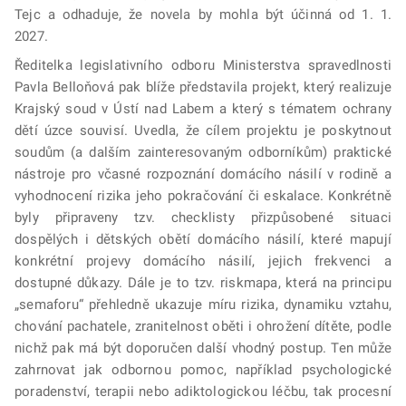
Tejc a odhaduje, že novela by mohla být účinná od 1. 1.
2027.
Ředitelka legislativního odboru Ministerstva spravedlnosti
Pavla Belloňová pak blíže představila projekt, který realizuje
Krajský soud v Ústí nad Labem a který s tématem ochrany
dětí úzce souvisí. Uvedla, že cílem projektu je poskytnout
soudům (a dalším zainteresovaným odborníkům) praktické
nástroje pro včasné rozpoznání domácího násilí v rodině a
vyhodnocení rizika jeho pokračování či eskalace. Konkrétně
byly připraveny tzv. checklisty přizpůsobené situaci
dospělých i dětských obětí domácího násilí, které mapují
konkrétní projevy domácího násilí, jejich frekvenci a
dostupné důkazy. Dále je to tzv. riskmapa, která na principu
„semaforu“ přehledně ukazuje míru rizika, dynamiku vztahu,
chování pachatele, zranitelnost oběti i ohrožení dítěte, podle
nichž pak má být doporučen další vhodný postup. Ten může
zahrnovat jak odbornou pomoc, například psychologické
poradenství, terapii nebo adiktologickou léčbu, tak procesní