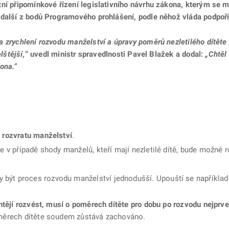
tní připomínkové řízení legislativního návrhu zákona, kterým se m
 další z bodů Programového prohlášení, podle něhož vláda podpoří
 zrychlení rozvodu manželství a úpravy poměrů nezletilého dítěte
lštější,
“ uvedl ministr spravedlnosti Pavel Blažek a dodal:
„Chtěl
ona.“
n rozvratu manželství
.
e v případě shody manželů, kteří mají nezletilé dítě, bude možné r
by být proces rozvodu manželství jednodušší. Upouští se napříkla
chtějí rozvést, musí o poměrech dítěte pro dobu po rozvodu nejprv
oměrech dítěte soudem zůstává zachováno.