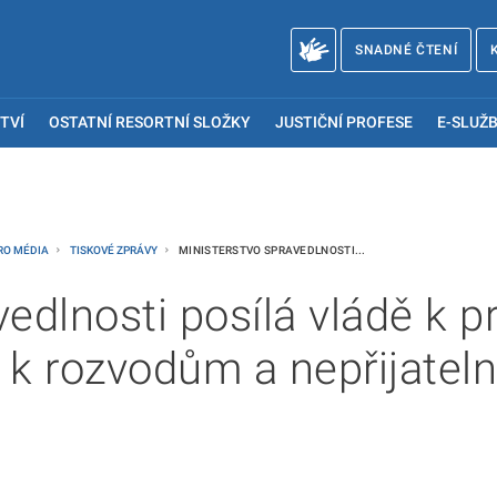
SNADNÉ ČTENÍ
TVÍ
OSTATNÍ RESORTNÍ SLOŽKY
JUSTIČNÍ PROFESE
E-SLUŽB
RO MÉDIA
TISKOVÉ ZPRÁVY
MINISTERSTVO SPRAVEDLNOSTI...
edlnosti posílá vládě k p
y k rozvodům a nepřijatel