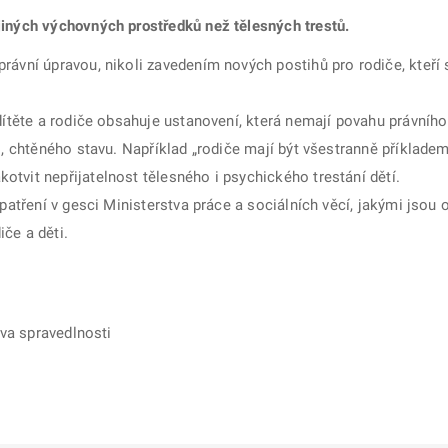
jiných výchovných prostředků než tělesných trestů.
rávní úpravou, nikoli zavedením nových postihů pro rodiče, kteří 
 dítěte a rodiče obsahuje ustanovení, která nemají povahu právní
o, chtěného stavu. Například „rodiče mají být všestranně příklad
tvit nepřijatelnost tělesného i psychického trestání dětí.
opatření v gesci Ministerstva práce a sociálních věcí, jakými jsou
če a děti.
tva spravedlnosti