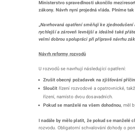
Ministerstvo spravedlnosti ukončilo meziresor
zákony. Návrh nyní projedná vláda. Plníme tak
„
Navrhovaná opatření směřují ke zjednodušení a
rychlejší a zároveň levnější a ideálně také přáte
velmi dobrou spolupráci při přípravě návrhu zák
Návrh reformy rozvodů
U rozvodů se navrhují následující opatření:
Zrušit obecný požadavek na zjišťování příči
Sloučit
řízení rozvodové a opatrovnické, takž
řízení, namísto dvou dosavadních.
Pokud se manželé na všem dohodnou
, měl 
I nadále by mělo platit, že pokud se manželé 
rozvodu. Obligatorní schvalování dohody o p