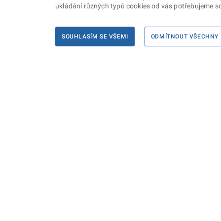
ukládání různých typů cookies od vás potřebujeme so
SOUHLASÍM SE VŠEMI
ODMÍTNOUT VŠECHNY
Informace
Máte d
Podate
KONTAKTY PRO MÉDIA
PROHLÁŠENÍ O PŘÍSTUPNOSTI
ZPRACOVÁNÍ KONTAKTNÍCH ÚDAJŮ
A COOKIES
© Ministerstvo spravedlnosti České republiky