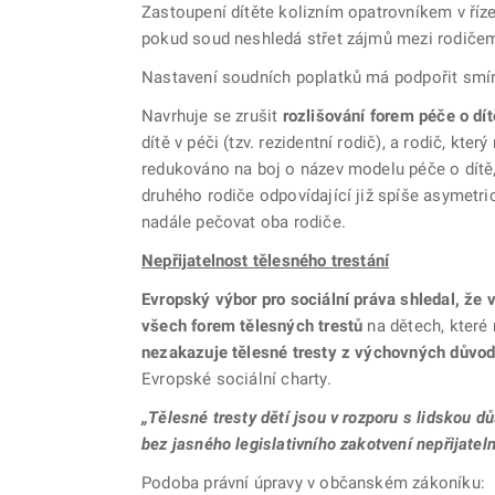
Zastoupení dítěte kolizním opatrovníkem v říze
pokud soud neshledá střet zájmů mezi rodičem
Nastavení soudních poplatků má podpořit smírn
Navrhuje se zrušit
rozlišování forem péče o dít
dítě v péči (tzv. rezidentní rodič), a rodič, kt
redukováno na boj o název modelu péče o dítě,
druhého rodiče odpovídající již spíše asymetri
nadále pečovat oba rodiče.
Nepřijatelnost tělesného trestání
Evropský výbor pro sociální práva shledal, že
všech forem tělesných trestů
na dětech, které 
nezakazuje tělesné tresty z výchovných důvodů
Evropské sociální charty.
„Tělesné tresty dětí jsou v rozporu s lidskou d
bez jasného legislativního zakotvení nepřijatel
Podoba právní úpravy v občanském zákoníku: