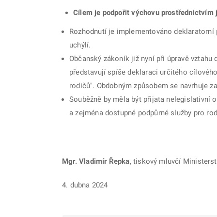
Cílem je podpořit výchovu prostřednictvím 
Rozhodnutí je implementováno deklaratorní p
uchýlí.
Občanský zákoník již nyní při úpravě vztahu
představují spíše deklaraci určitého cílovéh
rodičů". Obdobným způsobem se navrhuje zako
Souběžně by měla být přijata nelegislativní 
a zejména dostupné podpůrné služby pro rodi
Mgr. Vladimír Řepka
, tiskový mluvčí Ministers
4. dubna 2024