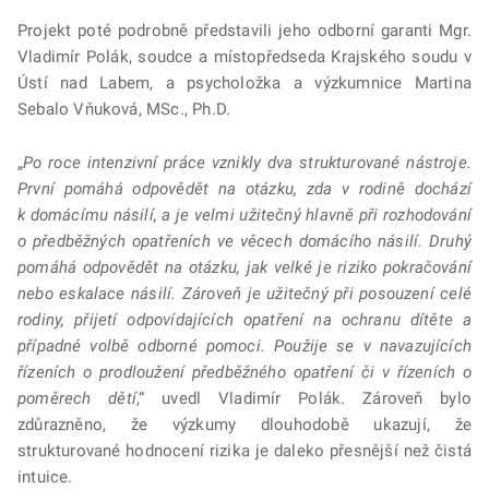
Projekt poté podrobně představili jeho odborní garanti Mgr.
Vladimír Polák, soudce a místopředseda Krajského soudu v
Ústí nad Labem, a psycholožka a výzkumnice Martina
Sebalo Vňuková, MSc., Ph.D.
„
Po roce intenzivní práce vznikly dva strukturované nástroje.
První pomáhá odpovědět na otázku, zda v rodině dochází
k domácímu násilí, a je velmi užitečný hlavně při rozhodování
o předběžných opatřeních ve věcech domácího násilí. Druhý
pomáhá odpovědět na otázku, jak velké je riziko pokračování
nebo eskalace násilí. Zároveň je užitečný při posouzení celé
rodiny, přijetí odpovídajících opatření na ochranu dítěte a
případné volbě odborné pomoci. Použije se v navazujících
řízeních o prodloužení předběžného opatření či v řízeních o
poměrech dětí
,“ uvedl Vladimír Polák. Zároveň bylo
zdůrazněno, že výzkumy dlouhodobě ukazují, že
strukturované hodnocení rizika je daleko přesnější než čistá
intuice.