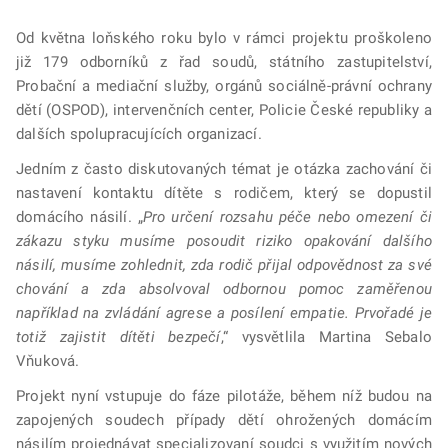
Od května loňského roku bylo v rámci projektu proškoleno
již 179 odborníků z řad soudů, státního zastupitelství,
Probační a mediační služby, orgánů sociálně-právní ochrany
dětí (OSPOD), intervenčních center, Policie České republiky a
dalších spolupracujících organizací.
Jedním z často diskutovaných témat je otázka zachování či
nastavení kontaktu dítěte s rodičem, který se dopustil
domácího násilí. „
Pro určení rozsahu péče nebo omezení či
zákazu styku musíme posoudit riziko opakování dalšího
násilí, musíme zohlednit, zda rodič přijal odpovědnost za své
chování a zda absolvoval odbornou pomoc zaměřenou
například na zvládání agrese a posílení empatie. Prvořadé je
totiž zajistit dítěti bezpečí
,“ vysvětlila Martina Sebalo
Vňuková.
Projekt nyní vstupuje do fáze pilotáže, během níž budou na
zapojených soudech případy dětí ohrožených domácím
násilím projednávat specializovaní soudci s využitím nových