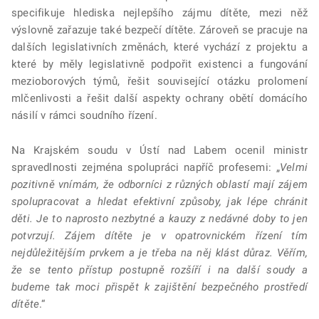
specifikuje hlediska nejlepšího zájmu dítěte, mezi něž
výslovně zařazuje také bezpečí dítěte. Zároveň se pracuje na
dalších legislativních změnách, které vychází z projektu a
které by měly legislativně podpořit existenci a fungování
mezioborových týmů, řešit související otázku prolomení
mlčenlivosti a řešit další aspekty ochrany obětí domácího
násilí v rámci soudního řízení.
Na Krajském soudu v Ústí nad Labem ocenil ministr
spravedlnosti zejména spolupráci napříč profesemi: „
Velmi
pozitivně vnímám, že odborníci z různých oblastí mají zájem
spolupracovat a hledat efektivní způsoby, jak lépe chránit
děti. Je to naprosto nezbytné a kauzy z nedávné doby to jen
potvrzují. Zájem dítěte je v opatrovnickém řízení tím
nejdůležitějším prvkem a je třeba na něj klást důraz. Věřím,
že se tento přístup postupně rozšíří i na další soudy a
budeme tak moci přispět k zajištění bezpečného prostředí
dítěte
.“