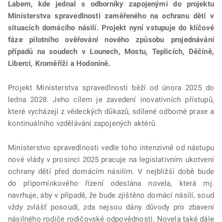
Labem, kde jednal s odborníky zapojenými do projektu
Ministerstva spravedlnosti zaměřeného na ochranu dětí v
situacích domácího násilí. Projekt nyní vstupuje do klíčové
fáze pilotního ověřování nového způsobu projednávání
případů na soudech v Lounech, Mostu, Teplicích, Děčíně,
Liberci, Kroměříži a Hodoníně.
Projekt Ministerstva spravedlnosti běží od února 2025 do
ledna 2028. Jeho cílem je zavedení inovativních přístupů,
které vycházejí z vědeckých důkazů, sdílené odborné praxe a
kontinuálního vzdělávání zapojených aktérů.
Ministerstvo spravedlnosti vedle toho intenzivně od nástupu
nové vlády v prosinci 2025 pracuje na legislativním ukotvení
ochrany dětí před domácím násilím. V nejbližší době bude
do připomínkového řízení odeslána novela, která mj.
navrhuje, aby v případě, že bude zjištěno domácí násilí, soud
vždy zvlášť posoudí, zda nejsou dány důvody pro zbavení
násilného rodiče rodičovské odpovědnosti. Novela také dále