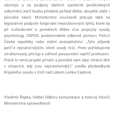
nástrojů a za podpory dalších společně proškolených
odborníků, kteří budou přinášet pohled dítěte, dospělé oběti i
původce násilí. Ministerstvo současně pracuje také na
legislativní podpoře fungování mezioborových týmů, které by
při rozhodování o poměrech dítěte více propojily soudy,
psychology, OSPOD, poskytovatele odborné pomoci, Policii
České republiky nebo státní zastupitelství. „
Tyto případy
patří k nejnáročnějším, které soudy řeší. Proto potřebujeme
strukturovaný přístup a sdílené porozumění napříč profesemi.
Právě to tento projekt přináší a pomáhá nám lépe chránit děti
v situacích, kdy jsou nejzranitelnější
,“ uvedla předsedkyně
Krajského soudu v Ústí nad Labem Lenka Ceplová.
Vladimír Řepka, ředitel Odboru komunikace a tiskový mluvčí
Ministerstva spravedlnosti