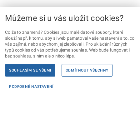
Můžeme si u vás uložit cookies?
Co že to znamená? Cookies jsou malé datové soubory, které
slouží např. k tomu, aby si web pamatoval vaše nastavení a to, co
vás zajímá, nebo abychom jej zlepšovali. Pro ukládání různých
typů cookies od vás potřebujeme souhlas. Web bude fungovat i
bez souhlasu, s ním ale o něco lépe.
SOUHLASÍM SE VŠEMI
ODMÍTNOUT VŠECHNY
PODROBNÉ NASTAVENÍ
Informace
KONTAKTY PRO MÉDIA
PROHLÁŠENÍ O PŘÍSTUPNOSTI