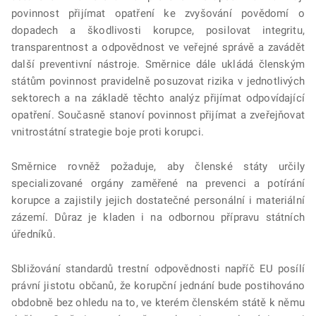
povinnost přijímat opatření ke zvyšování povědomí o
dopadech a škodlivosti korupce, posilovat integritu,
transparentnost a odpovědnost ve veřejné správě a zavádět
další preventivní nástroje. Směrnice dále ukládá členským
státům povinnost pravidelně posuzovat rizika v jednotlivých
sektorech a na základě těchto analýz přijímat odpovídající
opatření. Současně stanoví povinnost přijímat a zveřejňovat
vnitrostátní strategie boje proti korupci.
Směrnice rovněž požaduje, aby členské státy určily
specializované orgány zaměřené na prevenci a potírání
korupce a zajistily jejich dostatečné personální i materiální
zázemí. Důraz je kladen i na odbornou přípravu státních
úředníků.
Sbližování standardů trestní odpovědnosti napříč EU posílí
právní jistotu občanů, že korupční jednání bude postihováno
obdobně bez ohledu na to, ve kterém členském státě k němu