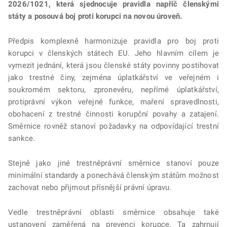
2026/1021, která sjednocuje pravidla napříč členskými
státy a posouvá boj proti korupci na novou úroveň.
Předpis komplexně harmonizuje pravidla pro boj proti
korupci v členských státech EU. Jeho hlavním cílem je
vymezit jednání, která jsou členské státy povinny postihovat
jako trestné činy, zejména úplatkářství ve veřejném i
soukromém sektoru, zpronevěru, nepřímé úplatkářství,
protiprávní výkon veřejné funkce, maření spravedlnosti,
obohacení z trestné činnosti korupční povahy a zatajení.
Směrnice rovněž stanoví požadavky na odpovídající trestní
sankce.
Stejně jako jiné trestněprávní směrnice stanoví pouze
minimální standardy a ponechává členským státům možnost
zachovat nebo přijmout přísnější právní úpravu.
Vedle trestněprávní oblasti směrnice obsahuje také
ustanovení zaměřená na prevenci korupce. Ta zahrnují