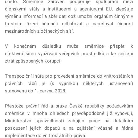
došlo. Směrnice zároveň podporuje spolupráci mezi
členskými státy a institucemi a agenturami EU, zlepšuje
výměnu informací a sběr dat, což umožní orgánům činným v
trestním řízení účinněji odhalovat a narušovat činnost
mezinárodních zločineckých sítí.
V konečném důsledku může směrnice přispět k
efektivnějšímu využívání veřejných prostředků a ke snížení
ztrát způsobených korupcí.
Transpoziční lhůta pro provedení směrnice do vnitrostátních
právních řádů je (s výjimkou některých ustanovení)
stanovena do 1. června 2028.
Přestože právní řád a praxe České republiky požadavkům
směrnice v mnoha ohledech pravděpodobně již vyhovují,
Ministerstvo spravedlnosti zahájilo práce na detailním
posouzení jejích dopadů a na zajištění včasné a řádné
implementace do vnitrostátního práva.