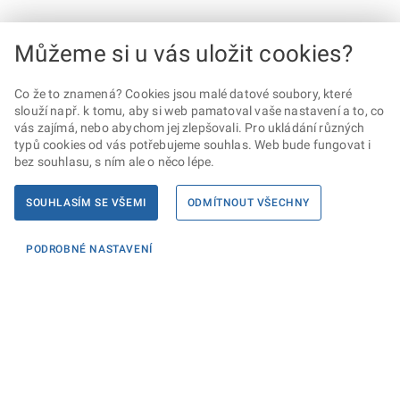
Můžeme si u vás uložit cookies?
Co že to znamená? Cookies jsou malé datové soubory, které
slouží např. k tomu, aby si web pamatoval vaše nastavení a to, co
vás zajímá, nebo abychom jej zlepšovali. Pro ukládání různých
typů cookies od vás potřebujeme souhlas. Web bude fungovat i
bez souhlasu, s ním ale o něco lépe.
SOUHLASÍM SE VŠEMI
ODMÍTNOUT VŠECHNY
PODROBNÉ NASTAVENÍ
Informace
KONTAKTY PRO MÉDIA
PROHLÁŠENÍ O PŘÍSTUPNOSTI