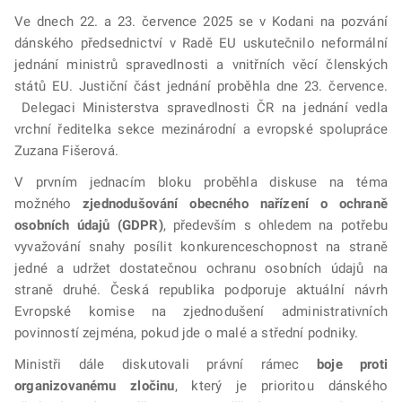
Ve dnech 22. a 23. července 2025 se v Kodani na pozvání
dánského předsednictví v Radě EU uskutečnilo neformální
jednání ministrů spravedlnosti a vnitřních věcí členských
států EU. Justiční část jednání proběhla dne 23. července.
Delegaci Ministerstva spravedlnosti ČR na jednání vedla
vrchní ředitelka sekce mezinárodní a evropské spolupráce
Zuzana Fišerová.
V prvním jednacím bloku proběhla diskuse na téma
možného
zjednodušování obecného nařízení o ochraně
osobních údajů
(GDPR)
, především s ohledem na potřebu
vyvažování snahy posílit konkurenceschopnost na straně
jedné a udržet dostatečnou ochranu osobních údajů na
straně druhé. Česká republika podporuje aktuální návrh
Evropské komise na zjednodušení administrativních
povinností zejména, pokud jde o malé a střední podniky.
Ministři dále diskutovali právní rámec
boje proti
organizovanému zločinu
, který je prioritou dánského