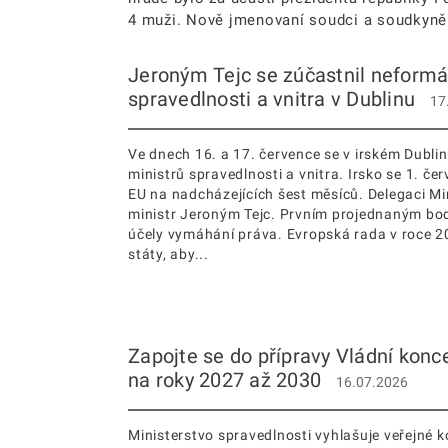
4 muži. Nově jmenovaní soudci a soudkyně 
Jeroným Tejc se zúčastnil neformá
spravedlnosti a vnitra v Dublinu
17
Ve dnech 16. a 17. července se v irském Dubli
ministrů spravedlnosti a vnitra. Irsko se 1. če
EU na nadcházejících šest měsíců. Delegaci Mi
ministr Jeroným Tejc. Prvním projednaným bo
účely vymáhání práva. Evropská rada v roce 2
státy, aby...
Zapojte se do přípravy Vládní konc
na roky 2027 až 2030
16.07.2026
Ministerstvo spravedlnosti vyhlašuje veřejné k