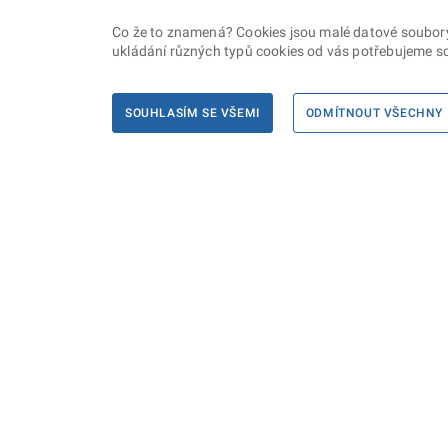
Co že to znamená? Cookies jsou malé datové soubory, 
ukládání různých typů cookies od vás potřebujeme so
SOUHLASÍM SE VŠEMI
ODMÍTNOUT VŠECHNY
Informace
Máte d
Podate
KONTAKTY PRO MÉDIA
PROHLÁŠENÍ O PŘÍSTUPNOSTI
ZPRACOVÁNÍ KONTAKTNÍCH ÚDAJŮ
A COOKIES