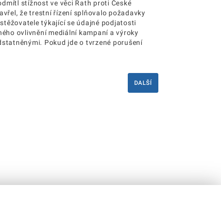
dmítl stížnost ve věci Rath proti České
avřel, že trestní řízení splňovalo požadavky
těžovatele týkající se údajné podjatosti
žného ovlivnění mediální kampaní a výroky
odstatněnými. Pokud jde o tvrzené porušení
DALŠÍ