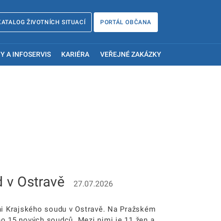
KATALOG ŽIVOTNÍCH SITUACÍ
PORTÁL OBČANA
Y A INFOSERVIS
KARIÉRA
VEŘEJNÉ ZAKÁZKY
d v Ostravě
27.07.2026
ni Krajského soudu v Ostravě. Na Pražském
no 15 nových soudců. Mezi nimi je 11 žen a