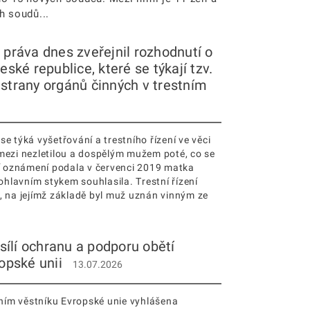
h soudů...
 práva dnes zveřejnil rozhodnutí o
eské republice, které se týkají tzv.
 strany orgánů činných v trestním
se týká vyšetřování a trestního řízení ve věci
ezi nezletilou a dospělým mužem poté, co se
tní oznámení podala v červenci 2019 matka
 pohlavním stykem souhlasila. Trestní řízení
u, na jejímž základě byl muž uznán vinným ze
ílí ochranu a podporu obětí
ropské unii
13.07.2026
ním věstníku Evropské unie vyhlášena