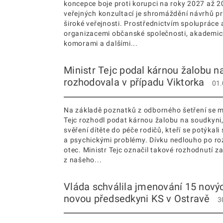
koncepce boje proti korupci na roky 2027 až 
veřejných konzultací je shromáždění návrhů pr
široké veřejnosti. Prostřednictvím spolupráce 
organizacemi občanské společnosti, akademic
komorami a dalšími...
Ministr Tejc podal kárnou žalobu na
rozhodovala v případu Viktorka
01.
Na základě poznatků z odborného šetření se m
Tejc rozhodl podat kárnou žalobu na soudkyni,
svěření dítěte do péče rodičů, kteří se potýkali
a psychickými problémy. Dívku nedlouho po roz
otec. Ministr Tejc označil takové rozhodnutí za 
z našeho...
Vláda schválila jmenování 15 novýc
novou předsedkyni KS v Ostravě
3