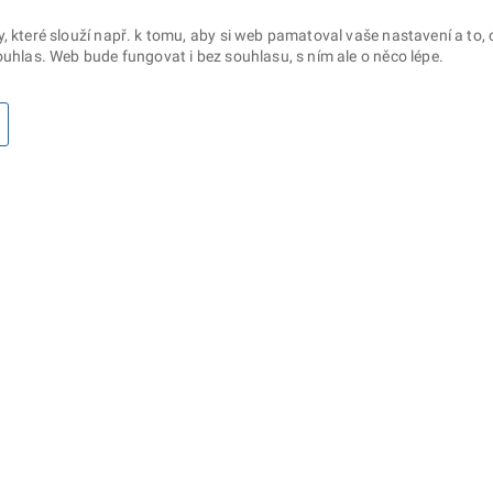
které slouží např. k tomu, aby si web pamatoval vaše nastavení a to, c
uhlas. Web bude fungovat i bez souhlasu, s ním ale o něco lépe.
otaz? Napište nám
Sociální sítě
lna ministerstva