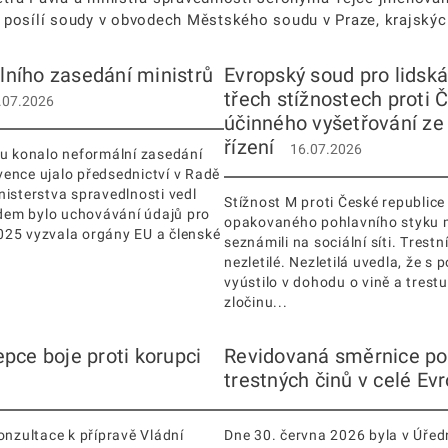
posílí soudy v obvodech Městského soudu v Praze, krajskýc
lního zasedání ministrů
Evropský soud pro lidská
třech stížnostech proti Č
.07.2026
účinného vyšetřování ze
řízení
16.07.2026
nu konalo neformální zasedání
rvence ujalo předsednictví v Radě
nisterstva spravedlnosti vedl
Stížnost M proti České republice 
dem bylo uchovávání údajů pro
opakovaného pohlavního styku m
025 vyzvala orgány EU a členské
seznámili na sociální síti. Tres
nezletilé. Nezletilá uvedla, že s
vyústilo v dohodu o vině a trest
zločinu...
epce boje proti korupci
Revidovaná směrnice pos
trestných činů v celé Ev
onzultace k přípravě Vládní
Dne 30. června 2026 byla v Úřed