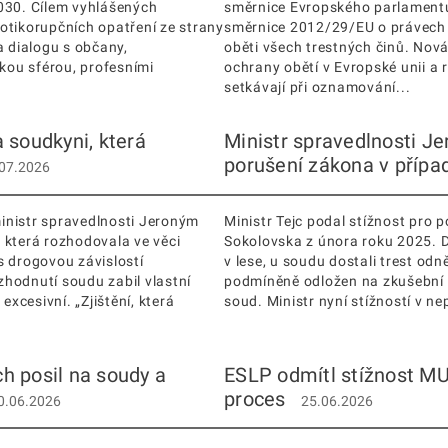
2030. Cílem vyhlášených
směrnice Evropského parlamentu
otikorupčních opatření ze strany
směrnice 2012/29/EU o právech o
a dialogu s občany,
oběti všech trestných činů. Nov
kou sférou, profesními
ochrany obětí v Evropské unii a 
setkávají při oznamování...
 soudkyni, která
Ministr spravedlnosti Je
porušení zákona v případ
07.2026
inistr spravedlnosti Jeroným
Ministr Tejc podal stížnost pro 
 která rozhodovala ve věci
Sokolovska z února roku 2025. Dv
 s drogovou závislostí
v lese, u soudu dostali trest odn
hodnutí soudu zabil vlastní
podmíněně odložen na zkušební do
excesivní. „Zjištění, která
soud. Ministr nyní stížností v n
h posil na soudy a
ESLP odmítl stížnost MU
proces
0.06.2026
25.06.2026