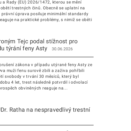
 a Rady (EU) 2026/1472, kterou se mění
bětí trestných činů. Obecně se uplatní na
á právní úprava posiluje minimální standardy
reaguje na praktické problémy, s nimiž se oběti
roným Tejc podal stížnost pro
u týrání feny Asty
30.06.2026
porušení zákona v případu utýrané feny Asty ze
a muži fenu surově zbili a zaživa pohřbili
ětí svobody v trvání 30 měsíců, který byl
bu 4 let, trest následně potvrdil i odvolací
eprospěch obviněných reaguje na...
Dr. Ratha na nespravedlivý trestní