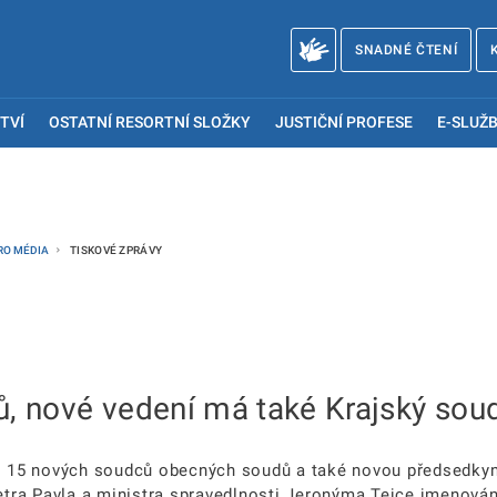
SNADNÉ ČTENÍ
TVÍ
OSTATNÍ RESORTNÍ SLOŽKY
JUSTIČNÍ PROFESE
E-SLUŽB
RO MÉDIA
TISKOVÉ ZPRÁVY
ů, nové vedení má také Krajský sou
al 15 nových soudců obecných soudů a také novou předsedky
Petra Pavla a ministra spravedlnosti Jeronýma Tejce jmenová