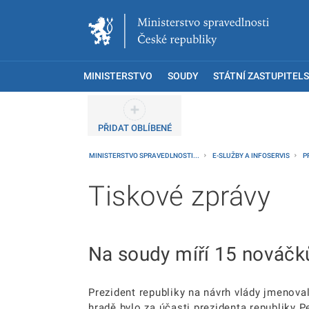
MINISTERSTVO
SOUDY
STÁTNÍ ZASTUPITELS
PŘIDAT OBLÍBENÉ
MINISTERSTVO SPRAVEDLNOSTI...
E-SLUŽBY A INFOSERVIS
P
Tiskové zprávy
Na soudy míří 15 nováčk
Prezident republiky na návrh vlády jmenov
hradě bylo za účasti prezidenta republiky 