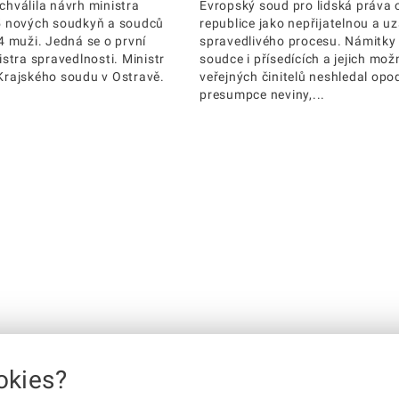
hválila návrh ministra
Evropský soud pro lidská práva o
5 nových soudkyň a soudců
republice jako nepřijatelnou a uz
4 muži. Jedná se o první
spravedlivého procesu. Námitky s
stra spravedlnosti. Ministr
soudce i přísedících a jejich mo
Krajského soudu v Ostravě.
veřejných činitelů neshledal op
presumpce neviny,...
okies?