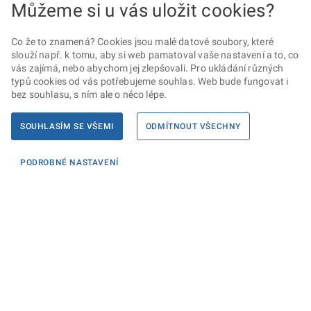
Můžeme si u vás uložit cookies?
Co že to znamená? Cookies jsou malé datové soubory, které
slouží např. k tomu, aby si web pamatoval vaše nastavení a to, co
vás zajímá, nebo abychom jej zlepšovali. Pro ukládání různých
typů cookies od vás potřebujeme souhlas. Web bude fungovat i
bez souhlasu, s ním ale o něco lépe.
SOUHLASÍM SE VŠEMI
ODMÍTNOUT VŠECHNY
PODROBNÉ NASTAVENÍ
Informace
KONTAKTY PRO MÉDIA
PROHLÁŠENÍ O PŘÍSTUPNOSTI
ZPRACOVÁNÍ KONTAKTNÍCH ÚDAJŮ A COOKIES