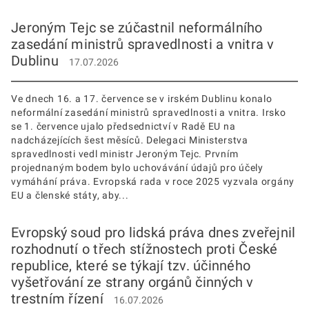
Jeroným Tejc se zúčastnil neformálního
zasedání ministrů spravedlnosti a vnitra v
Dublinu
17.07.2026
Ve dnech 16. a 17. července se v irském Dublinu konalo
neformální zasedání ministrů spravedlnosti a vnitra. Irsko
se 1. července ujalo předsednictví v Radě EU na
nadcházejících šest měsíců. Delegaci Ministerstva
spravedlnosti vedl ministr Jeroným Tejc. Prvním
projednaným bodem bylo uchovávání údajů pro účely
vymáhání práva. Evropská rada v roce 2025 vyzvala orgány
EU a členské státy, aby...
Evropský soud pro lidská práva dnes zveřejnil
rozhodnutí o třech stížnostech proti České
republice, které se týkají tzv. účinného
vyšetřování ze strany orgánů činných v
trestním řízení
16.07.2026