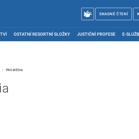
SNADNÉ ČTENÍ
TVÍ
OSTATNÍ RESORTNÍ SLOŽKY
JUSTIČNÍ PROFESE
E-SLUŽB
Y
PRO MÉDIA
ia