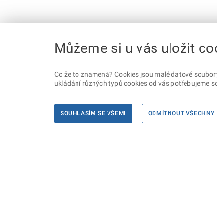
Můžeme si u vás uložit co
Co že to znamená? Cookies jsou malé datové soubory, 
ukládání různých typů cookies od vás potřebujeme so
SOUHLASÍM SE VŠEMI
ODMÍTNOUT VŠECHNY
Informace
Máte d
Podate
KONTAKTY PRO MÉDIA
PROHLÁŠENÍ O PŘÍSTUPNOSTI