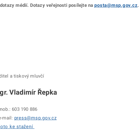
 dotazy médií. Dotazy veřejnosti posílejte na
posta@msp.gov.cz
.
ditel a tiskový mluvčí
gr. Vladimír Řepka
mob.: 603 190 886
e-mail:
press@msp.gov.cz
foto ke stažení