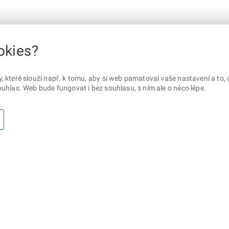
okies?
které slouží např. k tomu, aby si web pamatoval vaše nastavení a to, c
uhlas. Web bude fungovat i bez souhlasu, s ním ale o něco lépe.
otaz? Napište nám
Sociální sítě
lna ministerstva