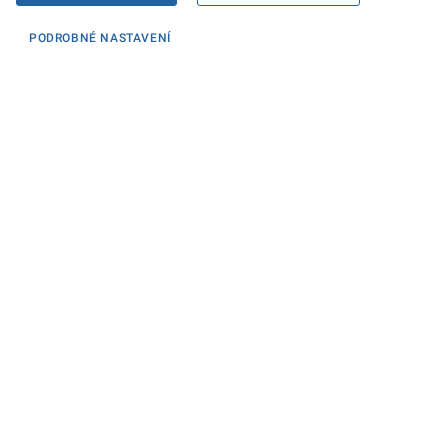
PODROBNÉ NASTAVENÍ
Informace
KONTAKTY PRO MÉDIA
PROHLÁŠENÍ O PŘÍSTUPNOSTI
ZPRACOVÁNÍ KONTAKTNÍCH ÚDAJŮ A COOKIES
Máte dotaz? Napište nám
Podatelna ministerstva
Sociální sítě