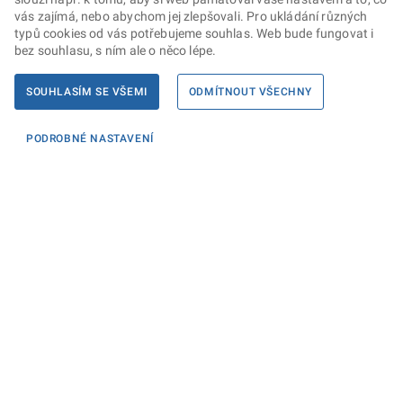
vás zajímá, nebo abychom jej zlepšovali. Pro ukládání různých
typů cookies od vás potřebujeme souhlas. Web bude fungovat i
bez souhlasu, s ním ale o něco lépe.
SOUHLASÍM SE VŠEMI
ODMÍTNOUT VŠECHNY
PODROBNÉ NASTAVENÍ
Informace
KONTAKTY PRO MÉDIA
PROHLÁŠENÍ O PŘÍSTUPNOSTI
ZPRACOVÁNÍ KONTAKTNÍCH ÚDAJŮ A COOKIES
Máte dotaz? Napište nám
Podatelna ministerstva