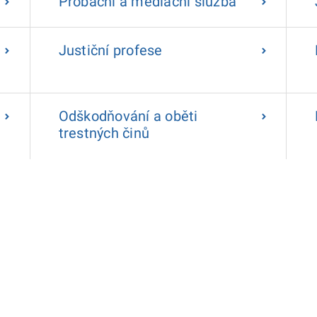
Probační a mediační služba
Justiční profese
Odškodňování a oběti
trestných činů