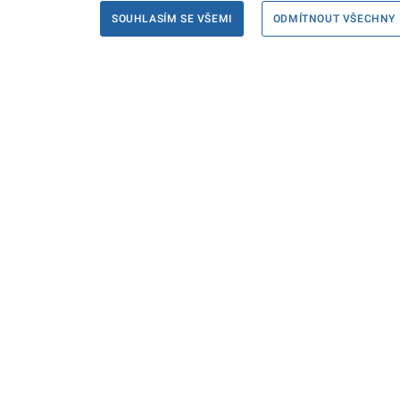
SOUHLASÍM SE VŠEMI
ODMÍTNOUT VŠECHNY
Informace
Máte d
Podate
KONTAKTY PRO MÉDIA
PROHLÁŠENÍ O PŘÍSTUPNOSTI
ZPRACOVÁNÍ KONTAKTNÍCH ÚDAJŮ
A COOKIES
© Ministerstvo spravedlnosti České republiky