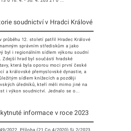
13 0 16. 4. - 30. 4. 203 21 0 ...
torie soudnictví v Hradci Králové
 průběhu 12. století patřil Hradec Králové
znamným správním střediskům a jako
vý byl i regionálním sídlem výkonu soudní
. Zdejší hrad byl součástí hradské
tavy, která byla oporou moci první české
ecí a královské přemyslovské dynastie, a
ůležitým sídlem knížecích a později
vských úředníků, kteří měli mimo jiné na
st i výkon soudnictví. Jednalo se o...
kytnuté informace v roce 2023
249/2022 Příloha (21 Co 4/2020) Si 2/2023