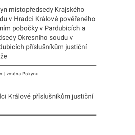
yn místopředsedy Krajského
du v Hradci Králové pověřeného
ením pobočky v Pardubicích a
dsedy Okresního soudu v
dubicích příslušníkům justiční
áže
n | změna Pokynu
i Králové příslušníkům justiční