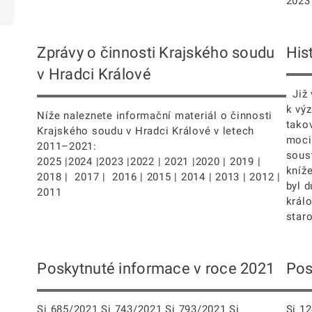
2023 
Zprávy o činnosti Krajského soudu
His
v Hradci Králové
Již v
k vý
Níže naleznete informační materiál o činnosti
tako
Krajského soudu v Hradci Králové v letech
moci
2011–2021:
sous
2025 |2024 |2023 |2022 | 2021 |2020 | 2019 |
kníž
2018 | 2017 | 2016 | 2015 | 2014 | 2013 | 2012 |
byl d
2011
králo
staro
Poskytnuté informace v roce 2021
Pos
Si 685/2021 Si 743/2021 Si 793/2021 Si
Si 1