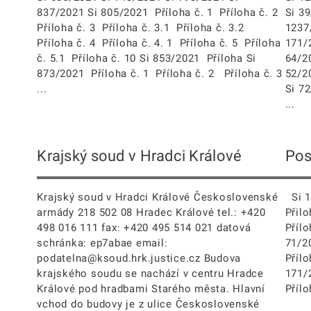
837/2021 Si 805/2021 Příloha č. 1 Příloha č. 2
Si 3
Příloha č. 3 Příloha č. 3.1 Příloha č. 3.2
1237
Příloha č. 4 Příloha č. 4. 1 Příloha č. 5 Příloha
171/
č. 5.1 Příloha č. 10 Si 853/2021 Příloha Si
64/2
873/2021 Příloha č. 1 Příloha č. 2 Příloha č. 3
52/2
...
Si 7
...
Krajský soud v Hradci Králové
Pos
Krajský soud v Hradci Králové Československé
Si 1
armády 218 502 08 Hradec Králové tel.: +420
Přil
498 016 111 fax: +420 495 514 021 datová
Příl
schránka: ep7abae email:
71/2
podatelna@ksoud.hrk.justice.cz Budova
Příl
krajského soudu se nachází v centru Hradce
171/
Králové pod hradbami Starého města. Hlavní
Přílo
vchod do budovy je z ulice Československé