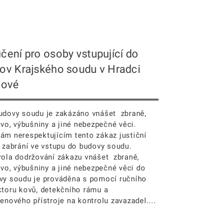
čení pro osoby vstupující do
ov Krajského soudu v Hradci
lové
udovy soudu je zakázáno vnášet zbraně,
ivo, výbušniny a jiné nebezpečné věci.
ám nerespektujícím tento zákaz justiční
ž zabrání ve vstupu do budovy soudu.
rola dodržování zákazu vnášet zbraně,
ivo, výbušniny a jiné nebezpečné věci do
vy soudu je prováděna s pomocí ručního
ktoru kovů, detekčního rámu a
enového přístroje na kontrolu zavazadel....