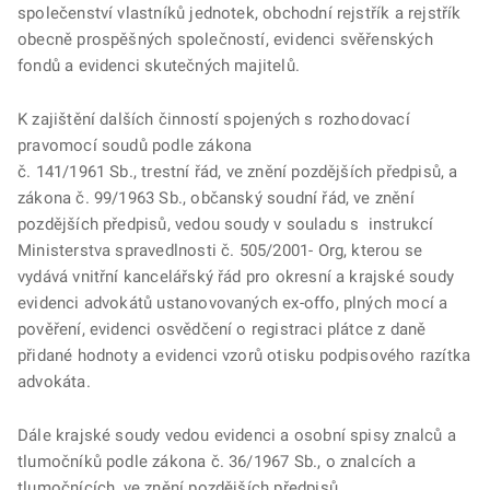
společenství vlastníků jednotek, obchodní rejstřík a rejstřík
obecně prospěšných společností, evidenci svěřenských
fondů a evidenci skutečných majitelů.
K zajištění dalších činností spojených s rozhodovací
pravomocí soudů podle zákona
č. 141/1961 Sb., trestní řád, ve znění pozdějších předpisů, a
zákona č. 99/1963 Sb., občanský soudní řád, ve znění
pozdějších předpisů, vedou soudy v souladu s instrukcí
Ministerstva spravedlnosti č. 505/2001- Org, kterou se
vydává vnitřní kancelářský řád pro okresní a krajské soudy
evidenci advokátů ustanovovaných ex-offo, plných mocí a
pověření, evidenci osvědčení o registraci plátce z daně
přidané hodnoty a evidenci vzorů otisku podpisového razítka
advokáta.
Dále krajské soudy vedou evidenci a osobní spisy znalců a
tlumočníků podle zákona č. 36/1967 Sb., o znalcích a
tlumočnících, ve znění pozdějších předpisů.