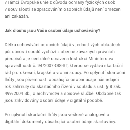
v rámci Evropské unie z důvodu ochrany fyzických osob
v souvislosti se zpracováním osobních údajů není omezen
ani zakázán.
Jak dlouho jsou Vaše osobní údaje uchovávány?
Délka uchovávání osobních údajů v jednotlivých oblastech
působnosti soudů vychází z obecně závazných právních
předpisů a je centrálně upravena Instrukcí Ministerstva
spravedlnosti č. 94/2007-OIS-ST, kterou se vydává skartační
řád pro okresní, krajské a vrchní soudy. Po uplynutí skartační
lhůty jsou písemnosti obsahující osobní údaje následující
rok zahrnuty do skartačního řízení v souladu s ust. § 8 zák.
499/2004 Sb., o archivnictví a spisové službě. Obdobně tak
jsou zlikvidovány osobní údaje v digitální podobě.
Po uplynutí skartační lhůty jsou veškeré analogové a
digitální dokumenty obsahující osobní údaje skartovány.