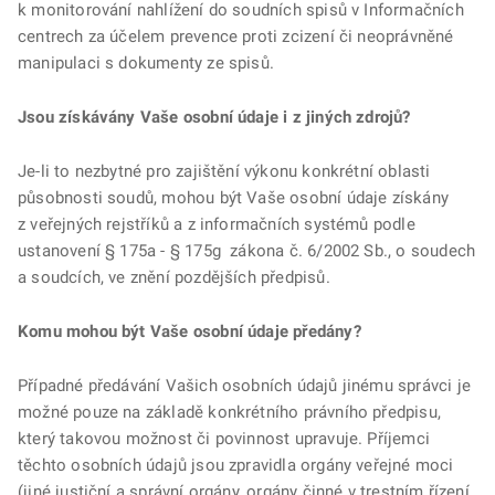
k monitorování nahlížení do soudních spisů v Informačních
centrech za účelem prevence proti zcizení či neoprávněné
manipulaci s dokumenty ze spisů.
Jsou získávány Vaše osobní údaje i z jiných zdrojů?
Je-li to nezbytné pro zajištění výkonu konkrétní oblasti
působnosti soudů, mohou být Vaše osobní údaje získány
z veřejných rejstříků a z informačních systémů podle
ustanovení § 175a - § 175g zákona č. 6/2002 Sb., o soudech
a soudcích, ve znění pozdějších předpisů.
Komu mohou být Vaše osobní údaje předány?
Případné předávání Vašich osobních údajů jinému správci je
možné pouze na základě konkrétního právního předpisu,
který takovou možnost či povinnost upravuje. Příjemci
těchto osobních údajů jsou zpravidla orgány veřejné moci
(jiné justiční a správní orgány, orgány činné v trestním řízení