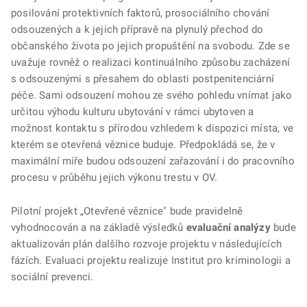
posilování protektivních faktorů, prosociálního chování
odsouzených a k jejich přípravě na plynulý přechod do
občanského života po jejich propuštění na svobodu. Zde se
uvažuje rovněž o realizaci kontinuálního způsobu zacházení
s odsouzenými s přesahem do oblasti postpenitenciární
péče. Sami odsouzení mohou ze svého pohledu vnímat jako
určitou výhodu kulturu ubytování v rámci ubytoven a
možnost kontaktu s přírodou vzhledem k dispozici místa, ve
kterém se otevřená věznice buduje. Předpokládá se, že v
maximální míře budou odsouzení zařazování i do pracovního
procesu v průběhu jejich výkonu trestu v OV.
Pilotní projekt „Otevřené věznice" bude pravidelně
vyhodnocován a na základě výsledků
evaluační analýzy
bude
aktualizován plán dalšího rozvoje projektu v následujících
fázích. Evaluaci projektu realizuje Institut pro kriminologii a
sociální prevenci.