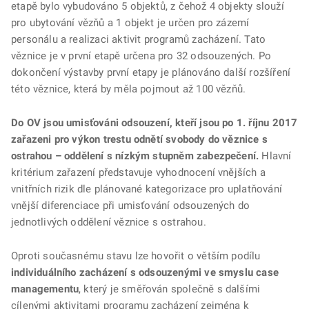
etapě bylo vybudováno 5 objektů, z čehož 4 objekty slouží
pro ubytování vězňů a 1 objekt je určen pro zázemí
personálu a realizaci aktivit programů zacházení. Tato
věznice je v první etapě určena pro 32 odsouzených. Po
dokončení výstavby první etapy je plánováno další rozšíření
této věznice, která by měla pojmout až 100 vězňů.
Do OV jsou umisťováni odsouzení, kteří jsou po 1. říjnu 2017
zařazeni pro výkon trestu odnětí svobody do věznice s
ostrahou – oddělení s nízkým stupněm zabezpečení.
Hlavní
kritérium zařazení představuje vyhodnocení vnějších a
vnitřních rizik dle plánované kategorizace pro uplatňování
vnější diferenciace při umisťování odsouzených do
jednotlivých oddělení věznice s ostrahou.
Oproti současnému stavu lze hovořit o větším podílu
individuálního zacházení s odsouzenými ve smyslu case
managementu
, který je směřován společně s dalšími
cílenými aktivitami programu zacházení zejména k