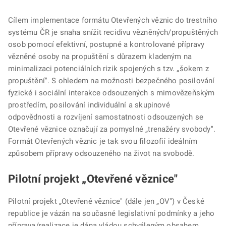
Cílem implementace formátu Otevřených věznic do trestního
systému ČR je snaha snížit recidivu vězněných/propuštěných
osob pomocí efektivní, postupné a kontrolované přípravy
vězněné osoby na propuštění s důrazem kladeným na
minimalizaci potenciálních rizik spojených s tzv. „šokem z
propuštění". S ohledem na možnosti bezpečného posilování
fyzické i sociální interakce odsouzených s mimovězeňským
prostředím, posilování individuální a skupinové
odpovědnosti a rozvíjení samostatnosti odsouzených se
Otevřené věznice označují za pomyslné „trenažéry svobody".
Formát Otevřených věznic je tak svou filozofií ideálním
způsobem přípravy odsouzeného na život na svobodě.
Pilotní projekt „Otevřené věznice"
Pilotní projekt „Otevřené věznice" (dále jen „OV") v České
republice je vázán na současné legislativní podmínky a jeho
příprava/realizace je dána vládou schváleným obsahem