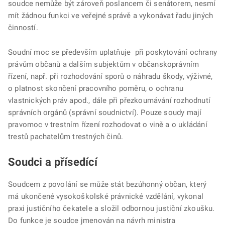
soudce nemůže být zároveň poslancem či senátorem, nesmí
mít žádnou funkci ve veřejné správě a vykonávat řadu jiných
činností.
Soudní moc se především uplatňuje při poskytování ochrany
právům občanů a dalším subjektům v občanskoprávním
řízení, např. při rozhodování sporů o náhradu škody, výživné,
o platnost skončení pracovního poměru, o ochranu
vlastnických práv apod., dále při přezkoumávání rozhodnutí
správních orgánů (správní soudnictví). Pouze soudy mají
pravomoc v trestním řízení rozhodovat o vině a o ukládání
trestů pachatelům trestných činů.
Soudci a přísedící
Soudcem z povolání se může stát bezúhonný občan, který
má ukončené vysokoškolské právnické vzdělání, vykonal
praxi justičního čekatele a složil odbornou justiční zkoušku.
Do funkce je soudce jmenován na návrh ministra