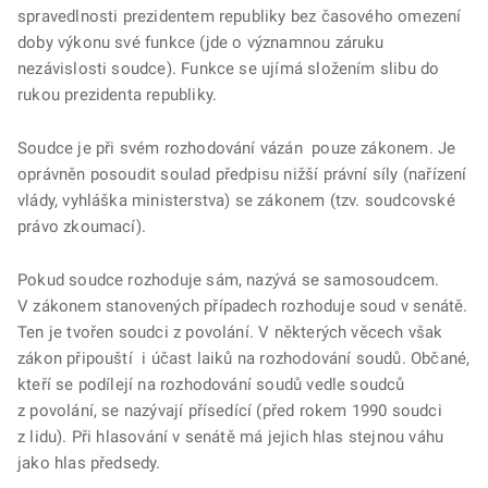
spravedlnosti prezidentem republiky bez časového omezení
doby výkonu své funkce (jde o významnou záruku
nezávislosti soudce). Funkce se ujímá složením slibu do
rukou prezidenta republiky.
Soudce je při svém rozhodování vázán pouze zákonem. Je
oprávněn posoudit soulad předpisu nižší právní síly (nařízení
vlády, vyhláška ministerstva) se zákonem (tzv. soudcovské
právo zkoumací).
Pokud soudce rozhoduje sám, nazývá se samosoudcem.
V zákonem stanovených případech rozhoduje soud v senátě.
Ten je tvořen soudci z povolání. V některých věcech však
zákon připouští i účast laiků na rozhodování soudů. Občané,
kteří se podílejí na rozhodování soudů vedle soudců
z povolání, se nazývají přísedící (před rokem 1990 soudci
z lidu). Při hlasování v senátě má jejich hlas stejnou váhu
jako hlas předsedy.