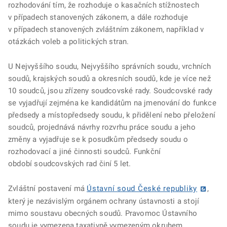
rozhodování tím, že rozhoduje o kasačních stížnostech
v případech stanovených zákonem, a dále rozhoduje
v případech stanovených zvláštním zákonem, například v
otázkách voleb a politických stran.
U Nejvyššího soudu, Nejvyššího správních soudu, vrchních
soudů, krajských soudů a okresních soudů, kde je více než
10 soudců, jsou zřízeny soudcovské rady. Soudcovské rady
se vyjadřují zejména ke kandidátům na jmenování do funkce
předsedy a místopředsedy soudu, k přidělení nebo přeložení
soudců, projednává návrhy rozvrhu práce soudu a jeho
změny a vyjadřuje se k posudkům předsedy soudu o
rozhodovací a jiné činnosti soudců. Funkční
období soudcovských rad činí 5 let.
Zvláštní postavení má
Ústavní soud České republiky
,
který je nezávislým orgánem ochrany ústavnosti a stojí
mimo soustavu obecných soudů. Pravomoc Ústavního
soudu je vymezena taxativně vymezeným okruhem