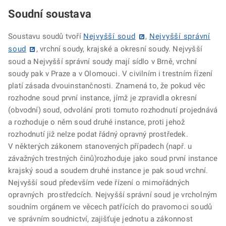
Soudní soustava
Soustavu soudů tvoří
Nejvyšší soud
,
Nejvyšší správní
soud
, vrchní soudy, krajské a okresní soudy. Nejvyšší
soud a Nejvyšší správní soudy mají sídlo v Brně, vrchní
soudy pak v Praze a v Olomouci. V civilním i trestním řízení
platí zásada dvouinstančnosti. Znamená to, že pokud věc
rozhodne soud první instance, jímž je zpravidla okresní
(obvodní) soud, odvolání proti tomuto rozhodnutí projednává
a rozhoduje o něm soud druhé instance, proti jehož
rozhodnutí již nelze podat řádný opravný prostředek.
V některých zákonem stanovených případech (např. u
závažných trestných činů)rozhoduje jako soud první instance
krajský soud a soudem druhé instance je pak soud vrchní.
Nejvyšší soud především vede řízení o mimořádných
opravných prostředcích. Nejvyšší správní soud je vrcholným
soudním orgánem ve věcech patřících do pravomoci soudů
ve správním soudnictví, zajišťuje jednotu a zákonnost