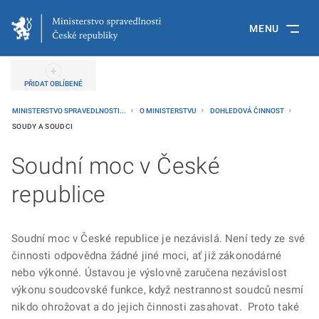
MENU
PŘIDAT OBLÍBENÉ
MINISTERSTVO SPRAVEDLNOSTI...
O MINISTERSTVU
DOHLEDOVÁ ČINNOST
SOUDY A SOUDCI
Soudní moc v České
republice
Soudní moc v České republice je nezávislá. Není tedy ze své
činnosti odpovědna žádné jiné moci, ať již zákonodárné
nebo výkonné. Ústavou je výslovně zaručena nezávislost
výkonu soudcovské funkce, když nestrannost soudců nesmí
nikdo ohrožovat a do jejich činnosti zasahovat. Proto také