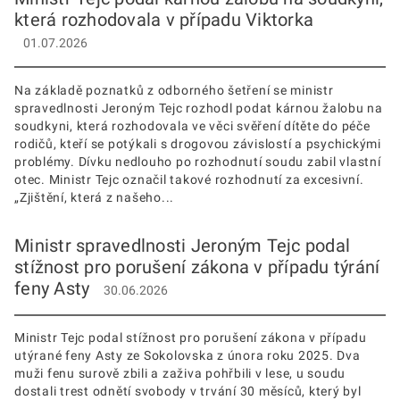
která rozhodovala v případu Viktorka
01.07.2026
Na základě poznatků z odborného šetření se ministr
spravedlnosti Jeroným Tejc rozhodl podat kárnou žalobu na
soudkyni, která rozhodovala ve věci svěření dítěte do péče
rodičů, kteří se potýkali s drogovou závislostí a psychickými
problémy. Dívku nedlouho po rozhodnutí soudu zabil vlastní
otec. Ministr Tejc označil takové rozhodnutí za excesivní.
„Zjištění, která z našeho...
Ministr spravedlnosti Jeroným Tejc podal
stížnost pro porušení zákona v případu týrání
feny Asty
30.06.2026
Ministr Tejc podal stížnost pro porušení zákona v případu
utýrané feny Asty ze Sokolovska z února roku 2025. Dva
muži fenu surově zbili a zaživa pohřbili v lese, u soudu
dostali trest odnětí svobody v trvání 30 měsíců, který byl