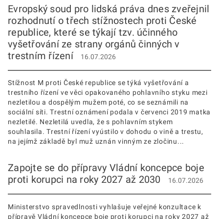
Evropský soud pro lidská práva dnes zveřejnil
rozhodnutí o třech stížnostech proti České
republice, které se týkají tzv. účinného
vyšetřování ze strany orgánů činných v
trestním řízení
16.07.2026
Stížnost M proti České republice se týká vyšetřování a
trestního řízení ve věci opakovaného pohlavního styku mezi
nezletilou a dospělým mužem poté, co se seznámili na
sociální síti. Trestní oznámení podala v červenci 2019 matka
nezletilé. Nezletilá uvedla, že s pohlavním stykem
souhlasila. Trestní řízení vyústilo v dohodu o vině a trestu,
na jejímž základě byl muž uznán vinným ze zločinu...
Zapojte se do přípravy Vládní koncepce boje
proti korupci na roky 2027 až 2030
16.07.2026
Ministerstvo spravedlnosti vyhlašuje veřejné konzultace k
přípravě Vládní koncepce boje proti korupci na roky 2027 až