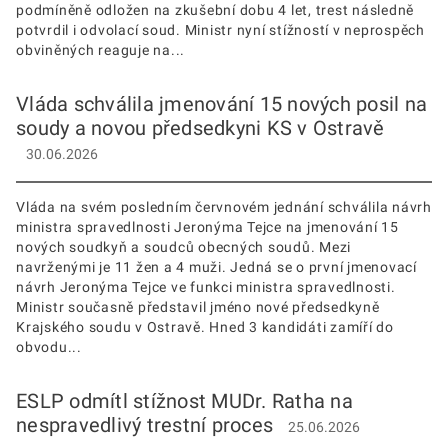
podmíněně odložen na zkušební dobu 4 let, trest následně
potvrdil i odvolací soud. Ministr nyní stížností v neprospěch
obviněných reaguje na...
Vláda schválila jmenování 15 nových posil na
soudy a novou předsedkyni KS v Ostravě
30.06.2026
Vláda na svém posledním červnovém jednání schválila návrh
ministra spravedlnosti Jeronýma Tejce na jmenování 15
nových soudkyň a soudců obecných soudů. Mezi
navrženými je 11 žen a 4 muži. Jedná se o první jmenovací
návrh Jeronýma Tejce ve funkci ministra spravedlnosti.
Ministr současně představil jméno nové předsedkyně
Krajského soudu v Ostravě. Hned 3 kandidáti zamíří do
obvodu...
ESLP odmítl stížnost MUDr. Ratha na
nespravedlivý trestní proces
25.06.2026