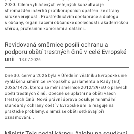
2030. Cílem vyhlášených veřejných konzultací je
shromáždění návrhů protikorupčních opatření ze strany
široké veřejnosti. Prostřednictvím spolupráce a dialogu
s občany, organizacemi občanské společnosti, akademickou
sférou, profesními komorami a dalšími...
Revidovaná směrnice posílí ochranu a
podporu obětí trestných činů v celé Evropské
unii
13.07.2026
Dne 30. června 2026 byla v Úředním věstníku Evropské unie
vyhlášena směrnice Evropského parlamentu a Rady (EU)
2026/1472, kterou se mění směrnice 2012/29/EU o právech
obětí trestných činů. Obecně se uplatní na oběti všech
trestných činů. Nová právní úprava posiluje minimální
standardy ochrany obětí v Evropské unii a reaguje na
praktické problémy, s nimiž se oběti setkávají při
oznamování...
Ministr Tejc podal kárnou žalobu na soudkyni,