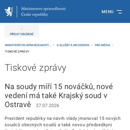
MENU
PŘIDAT OBLÍBENÉ
MINISTERSTVO SPRAVEDLNOSTI...
E-SLUŽBY A INFOSERVIS
PRO MÉDIA
TISKOVÉ ZPRÁVY
Tiskové zprávy
Na soudy míří 15 nováčků, nové
vedení má také Krajský soud v
Ostravě
27.07.2026
Prezident republiky na návrh vlády jmenoval 15 nových
soudců obecných soudů a také novou předsedkyni