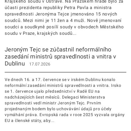
Krajského soudu v Ostravě. Na Pražském hradě bylo za
účasti prezidenta republiky Petra Pavla a ministra
spravedlnosti Jeronýma Tejce jmenováno 15 nových
soudců. Mezi nimi je 11 žen a 4 muži. Nově jmenovaní
soudci a soudkyně posílí soudy v obvodech Městského
soudu v Praze, krajských soudů...
Jeroným Tejc se zúčastnil neformálního
zasedání ministrů spravedlnosti a vnitra v
Dublinu
17.07.2026
Ve dnech 16. a 17. července se v irském Dublinu konalo
neformální zasedání ministrů spravedlnosti a vnitra. Irsko
se 1. července ujalo předsednictví v Radě EU na
nadcházejících šest měsíců. Delegaci Ministerstva
spravedlnosti vedl ministr Jeroným Tejc. Prvním
projednaným bodem bylo uchovávání údajů pro účely
vymáhání práva. Evropská rada v roce 2025 vyzvala orgány
EU a členské státy, aby...