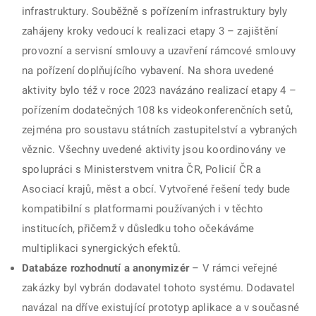
infrastruktury. Souběžně s pořízením infrastruktury byly
zahájeny kroky vedoucí k realizaci etapy 3 – zajištění
provozní a servisní smlouvy a uzavření rámcové smlouvy
na pořízení doplňujícího vybavení. Na shora uvedené
aktivity bylo též v roce 2023 navázáno realizací etapy 4 –
pořízením dodatečných 108 ks videokonferenčních setů,
zejména pro soustavu státních zastupitelství a vybraných
věznic. Všechny uvedené aktivity jsou koordinovány ve
spolupráci s Ministerstvem vnitra ČR, Policií ČR a
Asociací krajů, měst a obcí. Vytvořené řešení tedy bude
kompatibilní s platformami používaných i v těchto
institucích, přičemž v důsledku toho očekáváme
multiplikaci synergických efektů.
Databáze rozhodnutí a anonymizér
– V rámci veřejné
zakázky byl vybrán dodavatel tohoto systému. Dodavatel
navázal na dříve existující prototyp aplikace a v současné