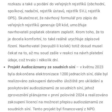
rozkazu a také u podání do veřejných rejstříků (obchodní,
spolkový, nadační, rejstřík ústavů, rejstřík SVJ, rejstřík
OPS). Skutečnost, že návrhový formulář pro zápis do
veřejných rejstříků generuje QR kód, umožňuje
navrhovateli poplatek obratem zaplatit. Krom toho, že to
je docela komfortní, to také reálně urychluje zápisové
řízení. Navrhovatel (nevyužil-li kolek) totiž dosud musel
čekat na to, až mu soud zašle v reakci na návrh platební
údaje, což trvalo i několik dní.
Projekt Audiozáznamy ze soudních síní
– v květnu 2023
byla dokončena elektronizace 1200 jednacích síní, dále byl
realizováno zakoupení datového úložiště pro ukládání a
poskytování audiozáznamů ze soudních síní, jehož
zprovoznění plánujeme v první polovině 2024 a realizováno
zakoupení licencí na možnost přepisu audiozáznamů ze
soudních síní. Tento projekt byl financovaný z NPO.