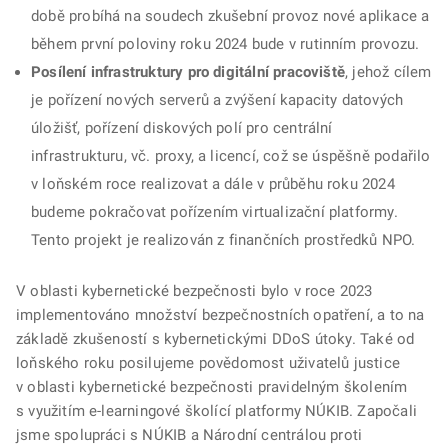
době probíhá na soudech zkušební provoz nové aplikace a
během první poloviny roku 2024 bude v rutinním provozu.
Posílení infrastruktury pro digitální pracoviště
, jehož cílem
je pořízení nových serverů a zvýšení kapacity datových
úložišť, pořízení diskových polí pro centrální
infrastrukturu, vč. proxy, a licencí, což se úspěšně podařilo
v loňském roce realizovat a dále v průběhu roku 2024
budeme pokračovat pořízením virtualizační platformy.
Tento projekt je realizován z finančních prostředků NPO.
V oblasti kybernetické bezpečnosti bylo v roce 2023
implementováno množství bezpečnostních opatření, a to na
základě zkušeností s kybernetickými DDoS útoky. Také od
loňského roku posilujeme povědomost uživatelů justice
v oblasti kybernetické bezpečnosti pravidelným školením
s využitím e-learningové školící platformy NÚKIB. Započali
jsme spolupráci s NÚKIB a Národní centrálou proti