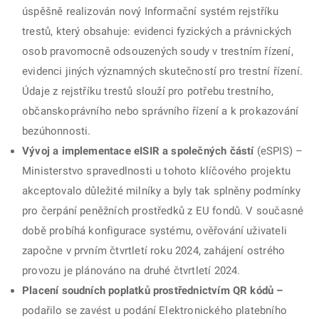
úspěšně realizován nový Informační systém rejstříku
trestů, který obsahuje: evidenci fyzických a právnických
osob pravomocně odsouzených soudy v trestním řízení,
evidenci jiných významných skutečností pro trestní řízení.
Údaje z rejstříku trestů slouží pro potřebu trestního,
občanskoprávního nebo správního řízení a k prokazování
bezúhonnosti.
Vývoj a implementace eISIR a společných částí
(eSPIS) –
Ministerstvo spravedlnosti u tohoto klíčového projektu
akceptovalo důležité milníky a byly tak splněny podmínky
pro čerpání peněžních prostředků z EU fondů. V současné
době probíhá konfigurace systému, ověřování uživateli
započne v prvním čtvrtletí roku 2024, zahájení ostrého
provozu je plánováno na druhé čtvrtletí 2024.
Placení soudních poplatků prostřednictvím QR kódů –
podařilo se zavést u podání Elektronického platebního