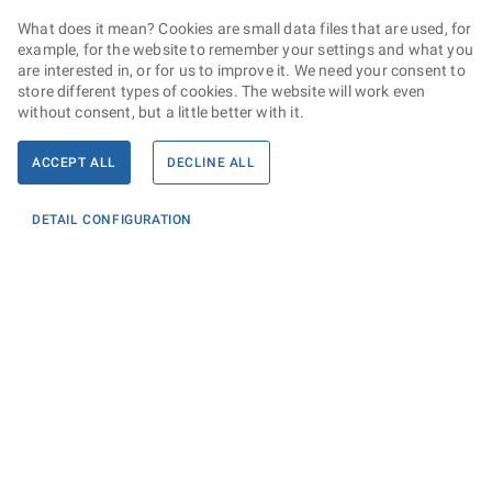
What does it mean? Cookies are small data files that are used, for
example, for the website to remember your settings and what you
are interested in, or for us to improve it. We need your consent to
store different types of cookies. The website will work even
without consent, but a little better with it.
ACCEPT ALL
DECLINE ALL
DETAIL CONFIGURATION
Informace
KONTAKTY PRO MÉDIA
PROHLÁŠENÍ O PŘÍSTUPNOSTI
ZPRACOVÁNÍ KONTAKTNÍCH ÚDAJŮ A COOKIES
Máte dotaz? Napište nám