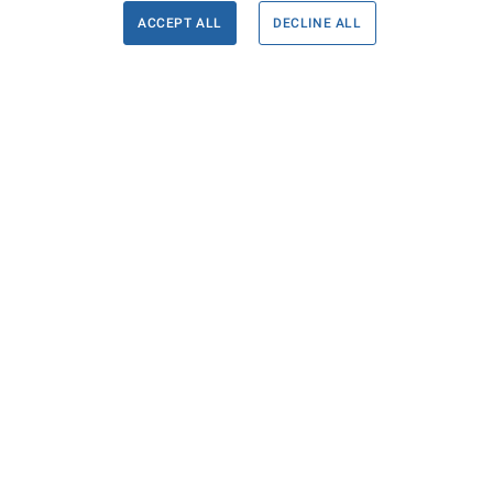
ACCEPT ALL
DECLINE ALL
Informace
Máte d
Podate
KONTAKTY PRO MÉDIA
PROHLÁŠENÍ O PŘÍSTUPNOSTI
ZPRACOVÁNÍ KONTAKTNÍCH ÚDAJŮ
A COOKIES
© Ministerstvo spravedlnosti České republiky