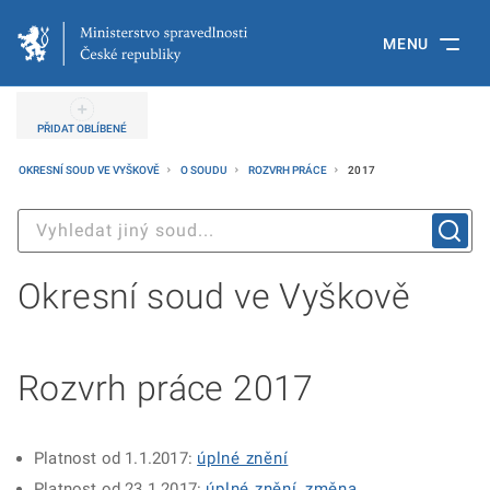
MENU
PŘIDAT OBLÍBENÉ
OKRESNÍ SOUD VE VYŠKOVĚ
O SOUDU
ROZVRH PRÁCE
2017
Okresní soud ve Vyškově
Rozvrh práce 2017
Platnost od 1.1.2017:
úplné znění
Platnost od 23.1.2017:
úplné znění
,
změna