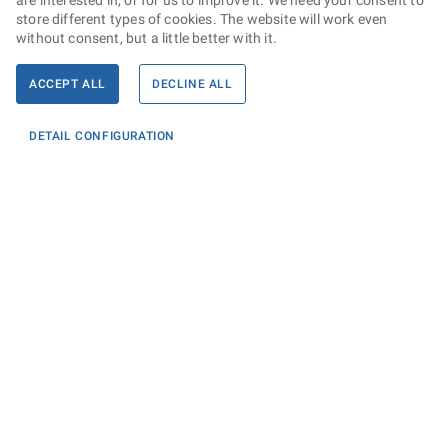
are interested in, or for us to improve it. We need your consent to
store different types of cookies. The website will work even
without consent, but a little better with it.
ACCEPT ALL
DECLINE ALL
DETAIL CONFIGURATION
Informace
KONTAKTY PRO MÉDIA
PROHLÁŠENÍ O PŘÍSTUPNOSTI
ZPRACOVÁNÍ KONTAKTNÍCH ÚDAJŮ A COOKIES
Máte dotaz? Napište nám
Podatelna ministerstva