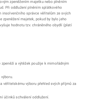
rázovým zpeněžením majetku nebo plněním
ud. Při oddlužení plněním splátkového
m insolvenčního správce věřitelům ze svých
ke zpeněžení majetek, pokud by bylo jeho
yšuje hodnotu tzv. chráněného obydlí (platí
je zpeněží a výtěžek použije k mimořádným
 výboru.
 a věřitelskému výboru přehled svých příjmů za
ní účinků schválení oddlužení.