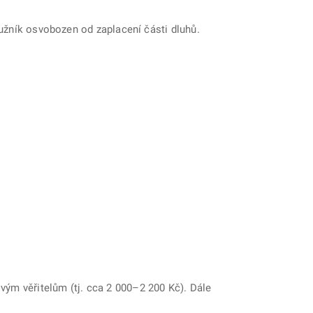
lužník osvobozen od zaplacení části dluhů.
vým věřitelům (tj. cca 2 000–2 200 Kč). Dále