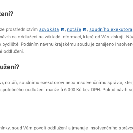
žení?
uze prostřednictvím
advokáta
,
notáře
,
soudního exekutora
í návrh na oddlužení na základě informací, které od Vás získají. 
ydliště. Podáním návrhu krajskému soudu je zahájeno insolvenční
í oddlužení.
lužení?
vi, notáři, soudnímu exekutorovi nebo insolvenčnímu správci, kter
ě společného oddlužení manželů 6 000 Kč bez DPH. Pokud návrh se
mínky, soud Vám povolí oddlužení a jmenuje insolvenčního správce