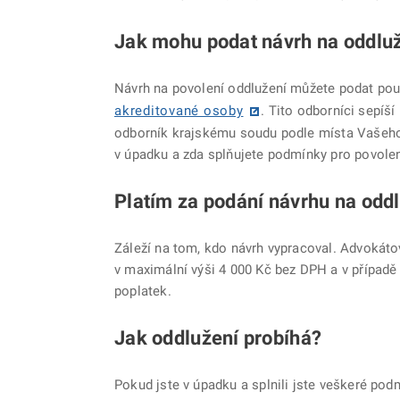
Jak mohu podat návrh na oddlu
Návrh na povolení oddlužení můžete podat po
akreditované osoby
. Tito odborníci sepíš
odborník krajskému soudu podle místa Vašeho b
v úpadku a zda splňujete podmínky pro povolen
Platím za podání návrhu na odd
Záleží na tom, kdo návrh vypracoval. Advokáto
v maximální výši 4 000 Kč bez DPH a v případ
poplatek.
Jak oddlužení probíhá?
Pokud jste v úpadku a splnili jste veškeré pod