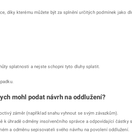
uace, díky kterému můžete být za splnění určitých podmínek jako d
hůty splatnosti a nejste schopni tyto dluhy splatit.
úpadku.
ych mohl podat návrh na oddlužení?
octivý záměr (například snahu vyhnout se svým závazkům).
ně k úhradě odměny insolvenčního správce a odpovídající částky s
ivném a odměnu sepisovateli svého návrhu na povolení oddlužení.