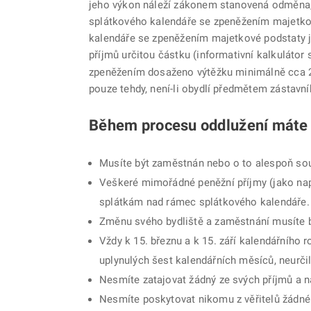
jeho výkon náleží zákonem stanovená odměna, 
splátkového kalendáře se zpeněžením majetkov
kalendáře se zpeněžením majetkové podstaty js
příjmů určitou částku (informativní kalkulátor
zpeněžením dosaženo výtěžku minimálně cca 25 
pouze tehdy, není-li obydlí předmětem zástavní
Během procesu oddlužení máte n
Musíte být zaměstnán nebo o to alespoň sou
Veškeré mimořádné peněžní příjmy (jako např
splátkám nad rámec splátkového kalendáře.
Změnu svého bydliště a zaměstnání musíte b
Vždy k 15. březnu a k 15. září kalendářního
uplynulých šest kalendářních měsíců, neurčil
Nesmíte zatajovat žádný ze svých příjmů a na
Nesmíte poskytovat nikomu z věřitelů žádné 