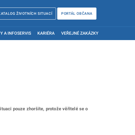
KATALOG ŽIVOTNÍCH SITUACÍ
PORTÁL OBČANA
Y A INFOSERVIS
KARIÉRA
VEŘEJNÉ ZAKÁZKY
ituaci pouze zhoršíte, protože věřitelé se o