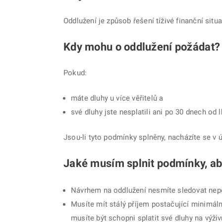
Oddlužení je způsob řešení tíživé finanční sit
Kdy mohu o oddlužení požádat?
Pokud:
máte dluhy u více věřitelů a
své dluhy jste nesplatili ani po 30 dnech od l
Jsou-li tyto podmínky splněny, nacházíte se v 
Jaké musím splnit podmínky, ab
Návrhem na oddlužení nesmíte sledovat nep
Musíte mít stálý příjem postačující minimál
musíte být schopni splatit své dluhy na výž