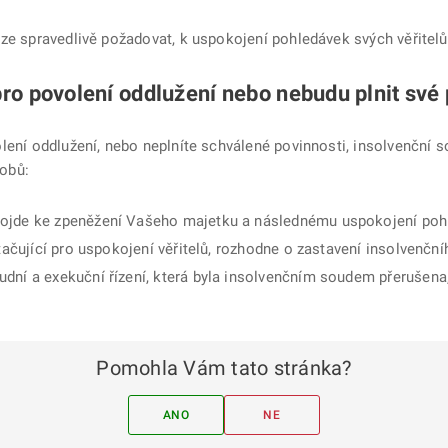
 lze spravedlivě požadovat, k uspokojení pohledávek svých věřitelů
ro povolení oddlužení nebo nebudu plnit své 
olení oddlužení, nebo neplníte schválené povinnosti, insolvenční 
obů:
ojde ke zpeněžení Vašeho majetku a následnému uspokojení pohl
tačující pro uspokojení věřitelů, rozhodne o zastavení insolvenčníh
dní a exekuční řízení, která byla insolvenčním soudem přerušena,
Pomohla Vám tato stránka?
ANO
NE