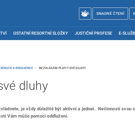
SNADNÉ ČTENÍ
TVÍ
OSTATNÍ RESORTNÍ SLOŽKY
JUSTIČNÍ PROFESE
E-SLUŽB
 EXEKUCE A INSOLVENCE
NEZVLÁDÁM PLATIT SVÉ DLUHY
své dluhy
vládnete, je vždy důležité být aktivní a jednat. Nečinností svou s
pasti Vám může pomoci oddlužení.