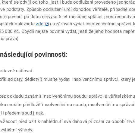
která se odvíjí od toho, jestli bude oddlužení provedeno jedno
é podstaty. Způsob oddlužení určí dohodou věřitelé, případně so
te povinni po dobu nejvýše 5 let měsíčně splácet prostřednictví
 splátek naleznete
zde
) a zároveň vydat insolvenčnímu správci 
000 Kč. Obydlí nejste povinni vydat, jestliže jeho hodnota nepřev
ho práva).
ásledující povinnosti:
stavně usilovat.
íklad dary, dědictví) musíte vydat insolvenčnímu správci, který 
ez odkladu oznámit insolvenčnímu soudu, správci a věřitelskému
 roku musíte předložit insolvenčnímu soudu, insolvenčnímu správci
-li předem soud jinak.
 žádost předložit k nahlédnutí svá daňová přiznání za období trvá
zvláštní výhody.