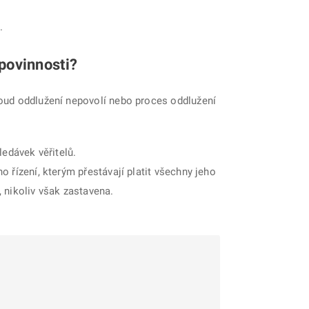
.
povinnosti?
soud oddlužení nepovolí nebo proces oddlužení
edávek věřitelů.
o řízení, kterým přestávají platit všechny jeho
 nikoliv však zastavena.