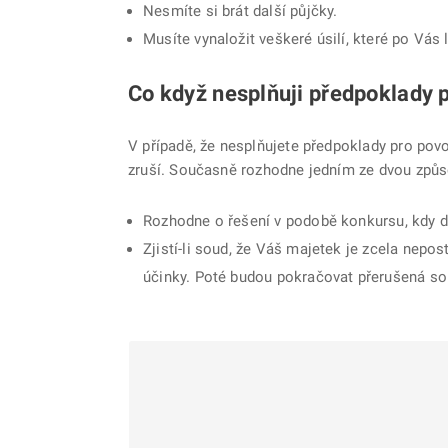
Nesmíte si brát další půjčky.
Musíte vynaložit veškeré úsilí, které po Vás
Co když nesplňuji předpoklady p
V případě, že nesplňujete předpoklady pro pov
zruší. Současně rozhodne jedním ze dvou způs
Rozhodne o řešení v podobě konkursu, kdy d
Zjistí-li soud, že Váš majetek je zcela nepos
účinky. Poté budou pokračovat přerušená sou