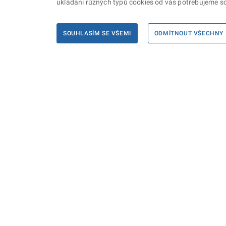
ukládání různých typů cookies od vás potřebujeme so
SOUHLASÍM SE VŠEMI
ODMÍTNOUT VŠECHNY
Informace
Máte d
Podate
KONTAKTY PRO MÉDIA
PROHLÁŠENÍ O PŘÍSTUPNOSTI
ZPRACOVÁNÍ KONTAKTNÍCH ÚDAJŮ
A COOKIES
© Ministerstvo spravedlnosti České republiky