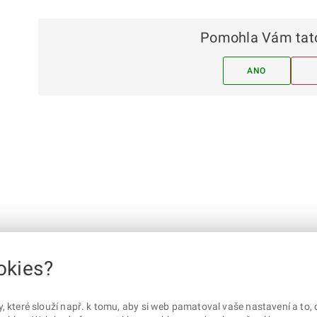
Pomohla Vám tato
ANO
okies?
které slouží např. k tomu, aby si web pamatoval vaše nastavení a to, c