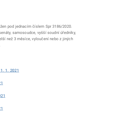
ložen pod jednacím číslem Spr 3186/2020.
 senáty, samosoudce, vyšší soudní úředníky,
lší než 3 měsíce, vyloučení nebo z jiných
.
1. 1. 2021
21
021
21