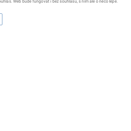
uhlas. Web bude fungovat i bez souhlasu, s ním ale o něco lépe.
otaz? Napište nám
Sociální sítě
lna ministerstva