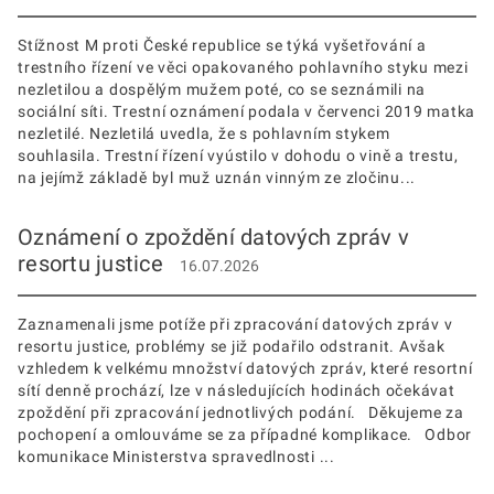
Stížnost M proti České republice se týká vyšetřování a
trestního řízení ve věci opakovaného pohlavního styku mezi
nezletilou a dospělým mužem poté, co se seznámili na
sociální síti. Trestní oznámení podala v červenci 2019 matka
nezletilé. Nezletilá uvedla, že s pohlavním stykem
souhlasila. Trestní řízení vyústilo v dohodu o vině a trestu,
na jejímž základě byl muž uznán vinným ze zločinu...
Oznámení o zpoždění datových zpráv v
resortu justice
16.07.2026
Zaznamenali jsme potíže při zpracování datových zpráv v
resortu justice, problémy se již podařilo odstranit. Avšak
vzhledem k velkému množství datových zpráv, které resortní
sítí denně prochází, lze v následujících hodinách očekávat
zpoždění při zpracování jednotlivých podání. Děkujeme za
pochopení a omlouváme se za případné komplikace. Odbor
komunikace Ministerstva spravedlnosti ...