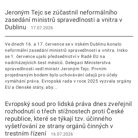
Jeroným Tejc se zúčastnil neformálního
zasedání ministrů spravedlnosti a vnitra v
Dublinu
17.07.2026
Ve dnech 16. a 17. července se v irském Dublinu konalo
neformální zasedání ministrů spravedlnosti a vnitra. Irsko
se 1. července ujalo předsednictví v Radě EU na
nadcházejících šest měsíců. Delegaci Ministerstva
spravedlnosti vedl ministr Jeroným Tejc. Prvním
projednaným bodem bylo uchovávání údajů pro účely
vymáhání práva. Evropská rada v roce 2025 vyzvala orgány
EU a členské státy, aby...
Evropský soud pro lidská práva dnes zveřejnil
rozhodnutí o třech stížnostech proti České
republice, které se týkají tzv. účinného
vyšetřování ze strany orgánů činných v
trestním řízení
16.07.2026