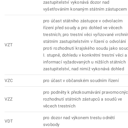
zastupitelství vykonává dozor nad
vyšetřováním konaným státním zástupcem
pro účast státního zástupce v odvolacím
řízení před soudy a pro dohled ve věcech
trestních; pro trestní věci vyřizované vrchn
státním zastupitelstvím v řízení o odvolání
VZT
proti rozhodnutí krajského soudu jako sou
I. stupně, dohledu v konkrétní trestní věci a
informací vyžadovaných u nižších státních
zastupitelství, nad nimiž vykonává dohled
VZC
pro účast v občanském soudním řízení
pro podněty k přezkoumávání pravomocný
VZZ
rozhodnutí státních zástupců a soudů ve
věcech trestních
pro dozor nad výkonem trestu odnětí
VDT
svobody