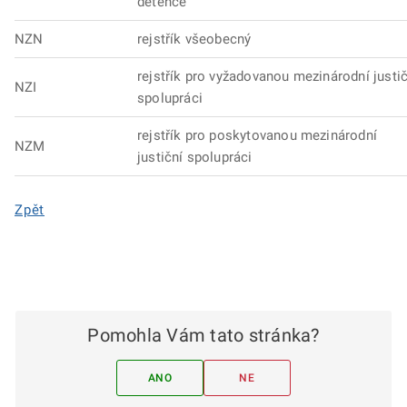
detence
NZN
rejstřík všeobecný
rejstřík pro vyžadovanou mezinárodní justič
NZI
spolupráci
rejstřík pro poskytovanou mezinárodní
NZM
justiční spolupráci
Zpět
Pomohla Vám tato stránka?
ANO
NE