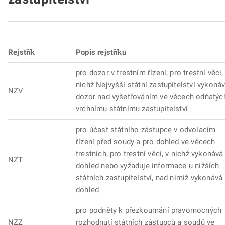
Rejstřík
Popis rejstříku
pro dozor v trestním řízení; pro trestní věci,
nichž Nejvyšší státní zastupitelství vykoná
NZV
dozor nad vyšetřováním ve věcech odňatýc
vrchnímu státnímu zastupitelství
pro účast státního zástupce v odvolacím
řízení před soudy a pro dohled ve věcech
trestních; pro trestní věci, v nichž vykonává
NZT
dohled nebo vyžaduje informace u nižších
státních zastupitelství, nad nimiž vykonává
dohled
pro podněty k přezkoumání pravomocných
NZZ
rozhodnutí státních zástupců a soudů ve