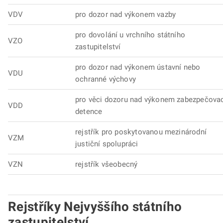
VDV
pro dozor nad výkonem vazby
pro dovolání u vrchního státního
VZO
zastupitelství
pro dozor nad výkonem ústavní nebo
VDU
ochranné výchovy
pro věci dozoru nad výkonem zabezpečova
VDD
detence
rejstřík pro poskytovanou mezinárodní
VZM
justiční spolupráci
VZN
rejstřík všeobecný
Rejstříky Nejvyššího státního
zastupitelství