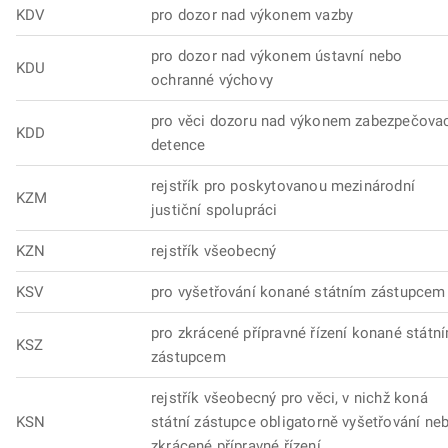
KDV
pro dozor nad výkonem vazby
pro dozor nad výkonem ústavní nebo
KDU
ochranné výchovy
pro věci dozoru nad výkonem zabezpečova
KDD
detence
rejstřík pro poskytovanou mezinárodní
KZM
justiční spolupráci
KZN
rejstřík všeobecný
KSV
pro vyšetřování konané státním zástupcem
pro zkrácené přípravné řízení konané státn
KSZ
zástupcem
rejstřík všeobecný pro věci, v nichž koná
KSN
státní zástupce obligatorně vyšetřování ne
zkrácené přípravné řízení