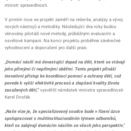
ministr spravedlnosti.
V prvním roce se projekt zaměří na rešerše, analýzy a vývoj
nových nástrojů a metodiky. Následující dva roky budou
věnovány pilotáži nové metody, průběžným evaluacím a
osvětové kampani. Na konci projektu proběhne závěrečné
vyhodnocení a doporučení pro další praxi.
„
Domácí násilí má devastující dopad na děti, které se stávají
jeho přímými či nepřímými oběťmi. Tento projekt přináší
inovativní přístup ke koordinaci pomoci a ochrany dětí, což
povede k vyšší efektivitě procesů a zlepšení kvality života
zasažených dětí,“
vysvětlil náměstek ministra spravedlnosti
Karel Dvořák.
„
Naše vize je,
že specializovaný soudce bude v řízení úzce
spolupracovat s multiinstitucionálním týmem odborníků,
kteří se zabývají domácím násilím ze všech jeho perspektiv
,“