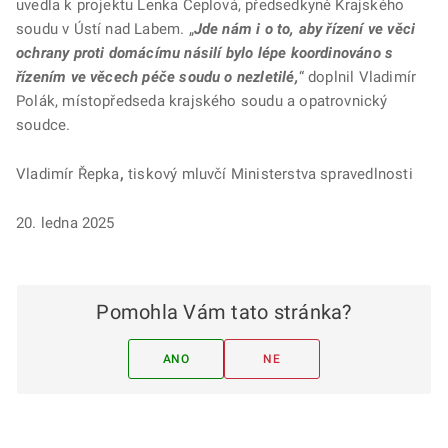
uvedla k projektu Lenka Ceplová, předsedkyně Krajského
soudu v Ústí nad Labem. „
Jde nám i o to, aby řízení ve věci
ochrany proti domácímu násilí bylo lépe koordinováno s
řízením ve věcech péče soudu o nezletilé,
“ doplnil Vladimír
Polák, místopředseda krajského soudu a opatrovnický
soudce.
Vladimír Řepka
,
tiskový mluvčí Ministerstva spravedlnosti
20. ledna 2025
Pomohla Vám tato stránka?
ANO
NE