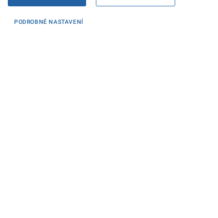
PODROBNÉ NASTAVENÍ
Informace
KONTAKTY PRO MÉDIA
PROHLÁŠENÍ O PŘÍSTUPNOSTI
ZPRACOVÁNÍ KONTAKTNÍCH ÚDAJŮ A COOKIES
Máte dotaz? Napište nám
Podatelna ministerstva
Sociální sítě