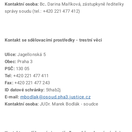
Kontaktní osoba:
Bc
.
Darina Maříková, zástupkyně ředitelky
správy soudu (tel.: +420 221 477 412)
Kontakt se sdělovacími prostředky - trestní věci
Ulice:
Jagellonská 5
Obec:
Praha 3
PSČ:
130 05
Tel:
+420 221 477 411
Fax:
+420 221 477 243
ID datové schránky:
5thab2j
E-mail:
mbodlak@osoud.pha3.justice.cz
Kontaktní osoba:
JUDr. Marek Bodlák - soudce