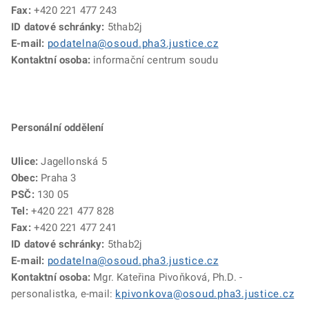
Fax:
+420 221 477 243
ID datové schránky:
5thab2j
E-mail:
podatelna@osoud.pha3.justice.cz
Kontaktní osoba:
informační centrum soudu
Personální oddělení
Ulice:
Jagellonská 5
Obec:
Praha 3
PSČ:
130 05
Tel:
+420 221 477 828
Fax:
+420 221 477 241
ID datové schránky:
5thab2j
E-mail:
podatelna@osoud.pha3.justice.cz
Kontaktní osoba:
Mgr. Kateřina Pivoňková, Ph.D. -
personalistka, e-mail:
kpivonkova@osoud.pha3.justice.cz