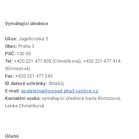
Vymáhající úřednice
Ulice:
Jagellonská 5
Obec:
Praha 3
PSČ:
130 05
Tel:
+420 221 477 805 (Chmelíková), +420 221 477 414
(Klimszová)
Fax:
+420 221 477 243
ID datové schránky:
5thab2j
E-mail:
podatelna@osoud.pha3.justice.cz
Kontaktní osoba:
vymáhající úřednice Ivana Klimszová,
Lenka Chmelíková
Účetní