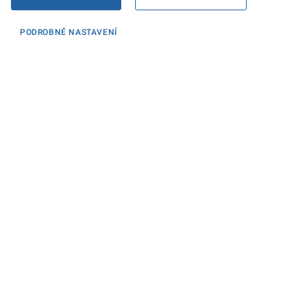
PODROBNÉ NASTAVENÍ
Informace
KONTAKTY PRO MÉDIA
PROHLÁŠENÍ O PŘÍSTUPNOSTI
ZPRACOVÁNÍ KONTAKTNÍCH ÚDAJŮ A COOKIES
Máte dotaz? Napište nám
Podatelna ministerstva
Sociální sítě