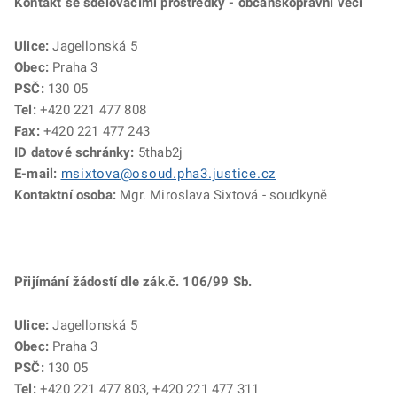
Kontakt se sdělovacími prostředky - občanskoprávní věci
Ulice:
Jagellonská 5
Obec:
Praha 3
PSČ:
130 05
Tel:
+420 221 477 808
Fax:
+420 221 477 243
ID datové schránky:
5thab2j
E-mail:
msixtova@osoud.pha3.justice.cz
Kontaktní osoba:
Mgr. Miroslava Sixtová - soudkyně
Přijímání žádostí dle zák.č. 106/99 Sb.
Ulice:
Jagellonská 5
Obec:
Praha 3
PSČ:
130 05
Tel:
+420 221 477 803, +420 221 477 311