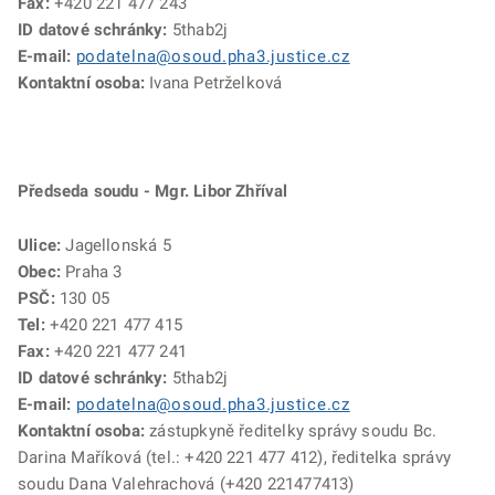
Fax:
+420
221 477 243
ID datové schránky:
5thab2j
E-mail:
podatelna@osoud.pha3.justice.cz
Kontaktní osoba:
Ivana Petrželková
Předseda soudu - Mgr. Libor Zhříval
Ulice:
Jagellonská 5
Obec:
Praha 3
PSČ:
130 05
Tel:
+420
221 477 415
Fax:
+420 221 477 241
ID datové schránky:
5thab2j
E-mail:
podatelna@osoud.pha3.justice.cz
Kontaktní osoba:
zástupkyně ředitelky správy soudu Bc.
Darina Maříková (tel.: +420 221 477 412), ředitelka správy
soudu Dana Valehrachová (+420 221477413)