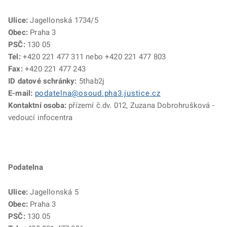
Ulice:
Jagellonská 1734/5
Obec:
Praha 3
PSČ:
130 05
Tel:
+420 221 477 311 nebo +420 221 477 803
Fax:
+420 221 477 243
ID datové schránky:
5thab2j
E-mail:
podatelna@osoud.pha3.justice.cz
Kontaktní osoba:
přízemí č.dv. 012, Zuzana Dobrohrušková -
vedoucí infocentra
Podatelna
Ulice:
Jagellonská 5
Obec:
Praha 3
PSČ:
130 05