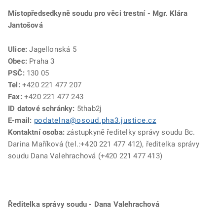
Místopředsedkyně soudu pro věci trestní - Mgr. Klára
Jantošová
Ulice:
Jagellonská 5
Obec:
Praha 3
PSČ:
130 05
Tel:
+420 221 477 207
Fax:
+420 221 477 243
ID datové schránky:
5thab2j
E-mail:
podatelna@osoud.pha3.justice.cz
Kontaktní osoba:
zástupkyně ředitelky správy soudu Bc.
Darina Maříková (tel.:+420 221 477 412), ředitelka správy
soudu Dana Valehrachová (+420 221 477 413)
Ředitelka správy soudu - Dana Valehrachová