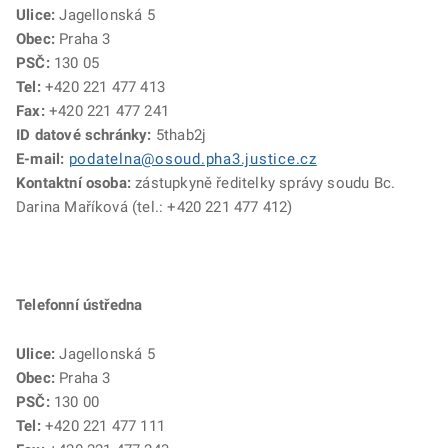
Ulice:
Jagellonská 5
Obec:
Praha 3
PSČ:
130 05
Tel:
+420 221 477 413
Fax:
+420 221 477 241
ID datové schránky:
5thab2j
E-mail:
podatelna@osoud.pha3.justice.cz
Kontaktní osoba:
zástupkyně ředitelky správy soudu Bc.
Darina Maříková (tel.: +420 221 477 412)
Telefonní ústředna
Ulice:
Jagellonská 5
Obec:
Praha 3
PSČ:
130 00
Tel:
+420 221 477 111