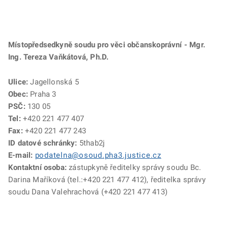
Místopředsedkyně soudu pro věci občanskoprávní - Mgr.
Ing. Tereza Vaňkátová, Ph.D.
Ulice:
Jagellonská 5
Obec:
Praha 3
PSČ:
130 05
Tel:
+420 221 477 407
Fax:
+420 221 477 243
ID datové schránky:
5thab2j
E-mail:
podatelna@osoud.pha3.justice.cz
Kontaktní osoba:
zástupkyně ředitelky správy soudu Bc.
Darina Maříková (tel.:+420 221 477 412), ředitelka správy
soudu Dana Valehrachová (+420 221 477 413)