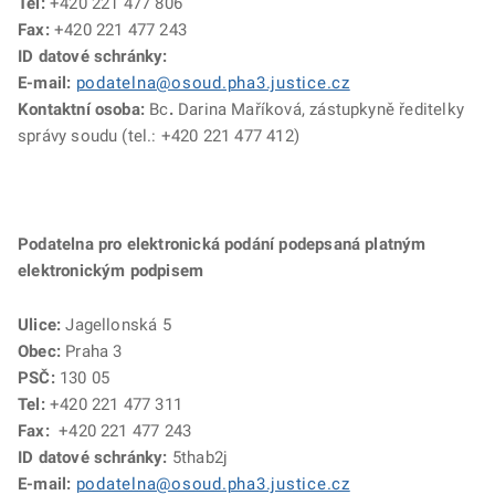
Tel:
+420 221 477 806
Fax:
+420 221 477 243
ID datové schránky:
E-mail:
podatelna@osoud.pha3.justice.cz
Kontaktní osoba:
Bc
.
Darina Maříková, zástupkyně ředitelky
správy soudu (tel.: +420 221 477 412)
Podatelna pro elektronická podání podepsaná platným
elektronickým podpisem
Ulice:
Jagellonská 5
Obec:
Praha 3
PSČ:
130 05
Tel:
+420 221 477 311
Fax:
+420 221 477 243
ID datové schránky:
5thab2j
E-mail:
podatelna@osoud.pha3.justice.cz