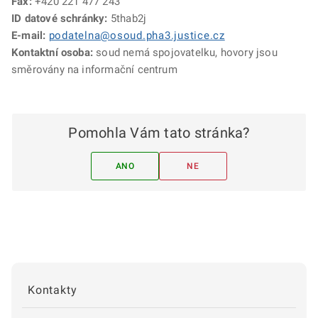
Fax:
+420 221 477 243
ID datové schránky:
5thab2j
E-mail:
podatelna@osoud.pha3.justice.cz
Kontaktní osoba:
soud nemá spojovatelku, hovory jsou
směrovány na informační centrum
Pomohla Vám tato stránka?
ANO
NE
Kontakty