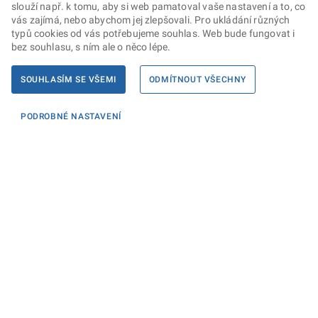
slouží např. k tomu, aby si web pamatoval vaše nastavení a to, co
vás zajímá, nebo abychom jej zlepšovali. Pro ukládání různých
typů cookies od vás potřebujeme souhlas. Web bude fungovat i
bez souhlasu, s ním ale o něco lépe.
SOUHLASÍM SE VŠEMI
ODMÍTNOUT VŠECHNY
PODROBNÉ NASTAVENÍ
Informace
KONTAKTY PRO MÉDIA
PROHLÁŠENÍ O PŘÍSTUPNOSTI
ZPRACOVÁNÍ KONTAKTNÍCH ÚDAJŮ A COOKIES
Máte dotaz? Napište nám
Podatelna ministerstva