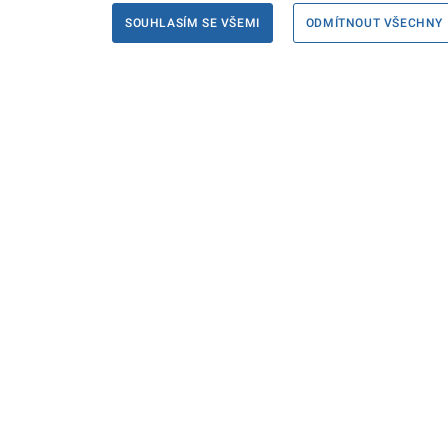
SOUHLASÍM SE VŠEMI
ODMÍTNOUT VŠECHNY
Informace
Máte d
Podate
KONTAKTY PRO MÉDIA
PROHLÁŠENÍ O PŘÍSTUPNOSTI
ZPRACOVÁNÍ KONTAKTNÍCH ÚDAJŮ
A COOKIES
© Ministerstvo spravedlnosti České republiky