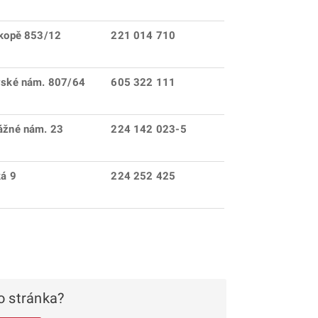
íkopě 853/12
221 014 710
vské nám. 807/64
605 322 111
ážné nám. 23
224 142 023-5
ká 9
224 252 425
 stránka?