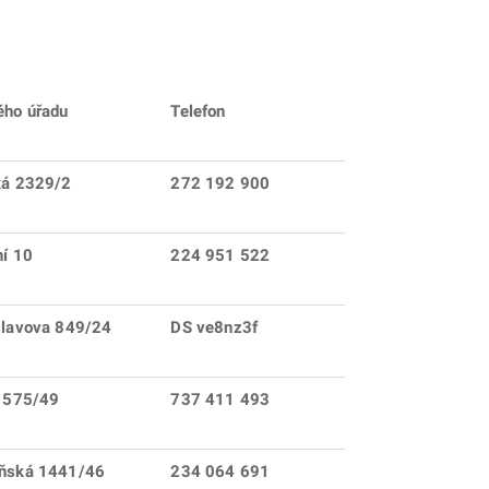
ého úřadu
Telefon
ká 2329/2
272 192 900
ní 10
224 951 522
slavova 849/24
DS ve8nz3f
 1575/49
737 411 493
aňská 1441/46
234 064 691