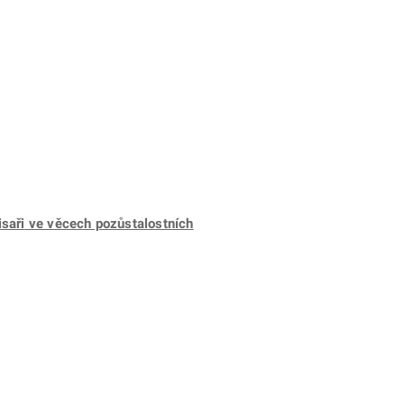
saři
ve věcech pozůstalostních