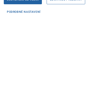
PODROBNÉ NASTAVENÍ
Informace
KONTAKTY PRO MÉDIA
PROHLÁŠENÍ O PŘÍSTUPNOSTI
ZPRACOVÁNÍ KONTAKTNÍCH ÚDAJŮ A COOKIES
Máte dotaz? Napište nám
Podatelna ministerstva
Sociální sítě