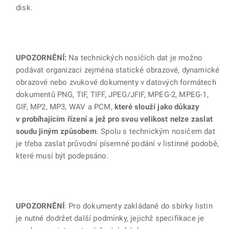
disk.
UPOZORNĚNÍ:
Na technických nosičích dat je možno
podávat organizaci zejména statické obrazové, dynamické
obrazové nebo zvukové dokumenty v datových formátech
dokumentů PNG, TIF, TIFF, JPEG/JFIF, MPEG-2, MPEG-1,
GIF, MP2, MP3, WAV a PCM,
které slouží jako důkazy
v probíhajícím řízení a jež pro svou velikost nelze zaslat
soudu jiným způsobem
. Spolu s technickým nosičem dat
je třeba zaslat průvodní písemné podání v listinné podobě,
které musí být podepsáno.
UPOZORNĚNÍ
: Pro dokumenty zakládané do sbírky listin
je nutné dodržet další podmínky, jejichž specifikace je