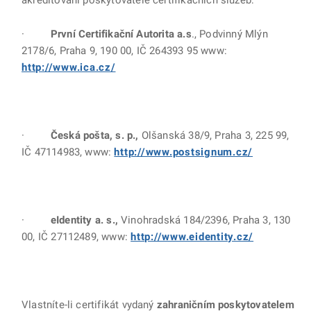
akreditovaní poskytovatelé certifikačních služeb:
·
První Certifikační Autorita a.s
., Podvinný Mlýn
2178/6, Praha 9, 190 00, IČ 264393 95 www:
http://www.ica.cz/
·
Česká pošta, s. p.,
Olšanská 38/9, Praha 3, 225 99,
IČ 47114983, www:
http://www.postsignum.cz/
·
eIdentity a. s.,
Vinohradská 184/2396, Praha 3, 130
00, IČ 27112489, www:
http://www.eidentity.cz/
Vlastníte-li certifikát vydaný
zahraničním poskytovatelem