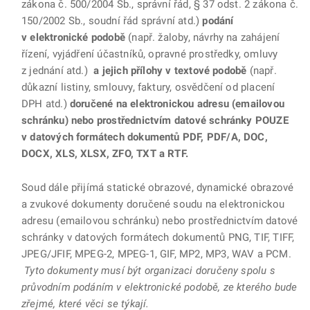
zákona č. 500/2004 Sb., správní řád, § 37 odst. 2 zákona č.
150/2002 Sb., soudní řád správní atd.)
podání
v elektronické podobě
(např. žaloby, návrhy na zahájení
řízení, vyjádření účastníků, opravné prostředky, omluvy
z jednání atd.)
a jejich přílohy v textové podobě
(např.
důkazní listiny, smlouvy, faktury, osvědčení od placení
DPH atd.)
doručené na elektronickou adresu (emailovou
schránku) nebo prostřednictvím datové schránky POUZE
v datových formátech dokumentů PDF, PDF/A, DOC,
DOCX, XLS, XLSX, ZFO, TXT a RTF.
Soud dále přijímá statické obrazové, dynamické obrazové
a zvukové dokumenty doručené soudu na elektronickou
adresu (emailovou schránku) nebo prostřednictvím datové
schránky v datových formátech dokumentů PNG, TIF, TIFF,
JPEG/JFIF, MPEG-2, MPEG-1, GIF, MP2, MP3, WAV a PCM.
Tyto dokumenty musí být organizaci doručeny spolu s
průvodním podáním v elektronické podobě, ze kterého bude
zřejmé, které věci se týkají.