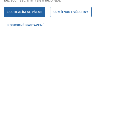
bez souhlasu, s ním ale o něco lépe.
SOUHLASÍM SE VŠEMI
ODMÍTNOUT VŠECHNY
PODROBNÉ NASTAVENÍ
Informace
KONTAKTY PRO MÉDIA
PROHLÁŠENÍ O PŘÍSTUPNOSTI
ZPRACOVÁNÍ KONTAKTNÍCH ÚDAJŮ A COOKIES
Máte dotaz? Napište nám
Podatelna ministerstva
Sociální sítě