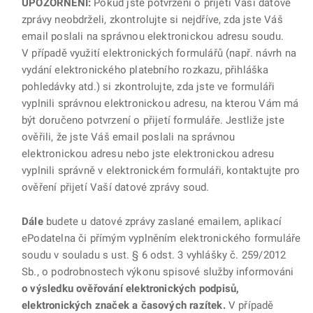
UPOZORNĚNÍ:
Pokud jste potvrzení o přijetí Vaší datové
zprávy neobdrželi, zkontrolujte si nejdříve, zda jste Váš
email poslali na správnou elektronickou adresu soudu.
V případě využití elektronických formulářů (např. návrh na
vydání elektronického platebního rozkazu, přihláška
pohledávky atd.) si zkontrolujte, zda jste ve formuláři
vyplnili správnou elektronickou adresu, na kterou Vám má
být doručeno potvrzení o přijetí formuláře. Jestliže jste
ověřili, že jste Váš email poslali na správnou
elektronickou adresu nebo jste elektronickou adresu
vyplnili správně v elektronickém formuláři, kontaktujte pro
ověření přijetí Vaší datové zprávy soud.
Dále
budete u datové zprávy zaslané emailem, aplikací
ePodatelna či přímým vyplněním elektronického formuláře
soudu v souladu s ust. § 6 odst. 3 vyhlášky č. 259/2012
Sb., o podrobnostech výkonu spisové služby informováni
o výsledku ověřování elektronických podpisů,
elektronických značek a časových razítek.
V případě