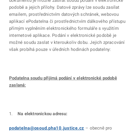
dokumentů je možné zasílat soudu podání v elektronické
podobě a jejich přílohy. Datové zprávy lze soudu zasílat
emailem, prostřednictvím datových schránek, webovou
aplikací ePodatelna či prostřednictvím dálkového přístupu
přímým vyplněním elektronického formuláře s využitím
internetové aplikace. Podání v elektronické podobě je
možné soudu zaslat v kteroukoliv dobu. Jejich zpracování
však probíhá pouze v úředních hodinách podatelny:
Podatelna soudu přijímá podání v elektronické podobě
zaslaná:
1.
Na elektronickou adresu:
podatelna@osoud.pha10.justice.cz
– obecně pro