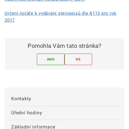
Určení notáře k vydávání stejnopisů dle §113 pro rok
2017
Pomohla Vám tato stránka?
ANO
NE
Kontakty
Úřední hodiny
Základní informace