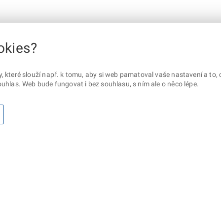
okies?
které slouží např. k tomu, aby si web pamatoval vaše nastavení a to, c
uhlas. Web bude fungovat i bez souhlasu, s ním ale o něco lépe.
otaz? Napište nám
Sociální sítě
lna ministerstva