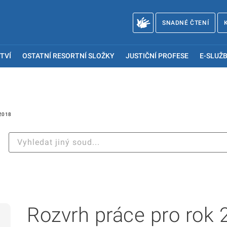
SNADNÉ ČTENÍ
TVÍ
OSTATNÍ RESORTNÍ SLOŽKY
JUSTIČNÍ PROFESE
E-SLUŽB
2018
Rozvrh práce pro rok 