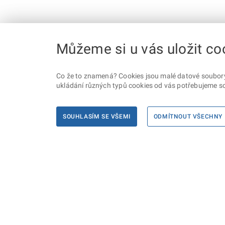
Můžeme si u vás uložit co
Co že to znamená? Cookies jsou malé datové soubory, 
ukládání různých typů cookies od vás potřebujeme so
SOUHLASÍM SE VŠEMI
ODMÍTNOUT VŠECHNY
Informace
Máte d
Podate
KONTAKTY PRO MÉDIA
PROHLÁŠENÍ O PŘÍSTUPNOSTI