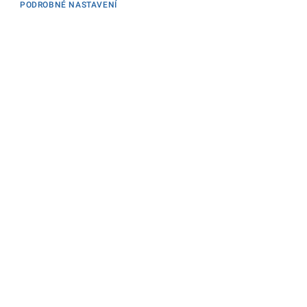
PODROBNÉ NASTAVENÍ
Informace
KONTAKTY PRO MÉDIA
PROHLÁŠENÍ O PŘÍSTUPNOSTI
ZPRACOVÁNÍ KONTAKTNÍCH ÚDAJŮ A COOKIES
Máte dotaz? Napište nám
Podatelna ministerstva
Sociální sítě