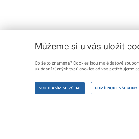
Můžeme si u vás uložit co
Co že to znamená? Cookies jsou malé datové soubory, 
ukládání různých typů cookies od vás potřebujeme so
SOUHLASÍM SE VŠEMI
ODMÍTNOUT VŠECHNY
Informace
Máte d
Podate
KONTAKTY PRO MÉDIA