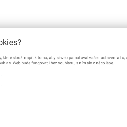
okies?
které slouží např. k tomu, aby si web pamatoval vaše nastavení a to, c
uhlas. Web bude fungovat i bez souhlasu, s ním ale o něco lépe.
otaz? Napište nám
Sociální sítě
lna ministerstva