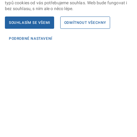
typů cookies od vás potřebujeme souhlas. Web bude fungovat i
bez souhlasu, s ním ale o něco lépe.
SOUHLASÍM SE VŠEMI
ODMÍTNOUT VŠECHNY
PODROBNÉ NASTAVENÍ
Informace
KONTAKTY PRO MÉDIA
PROHLÁŠENÍ O PŘÍSTUPNOSTI
ZPRACOVÁNÍ KONTAKTNÍCH ÚDAJŮ A COOKIES
Máte dotaz? Napište nám
Podatelna ministerstva